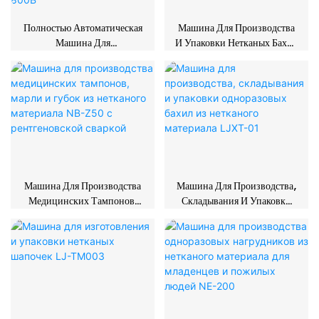
Полностью Автоматическая
Машина Для Производства
Машина Для
И Упаковки Нетканых Бахил
Ламинирования
NC-1000A
Стоматологических
Нагрудников Бумагой И
Пластиковой Пленкой NE-
800B
Машина Для Производства
Машина Для Производства,
Медицинских Тампонов,
Складывания И Упаковки
Марли И Губок Из
Одноразовых Бахил Из
Нетканого Материала NB-
Нетканого Материала
Z50 С Рентгеновской
LJXT-01
Сваркой