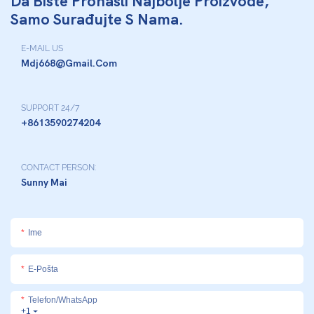
Da Biste Pronašli Najbolje Proizvode,
Samo Surađujte S Nama.
E-MAIL US
Mdj668@gmail.com
SUPPORT 24/7
+8613590274204
CONTACT PERSON:
Sunny Mai
Ime
E-Pošta
Telefon/whatsApp
+1