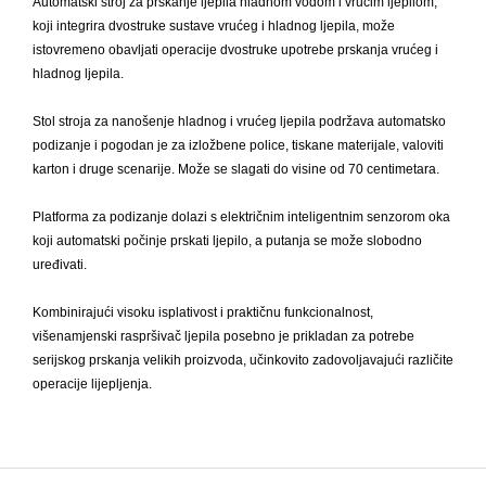
Automatski stroj za prskanje ljepila hladnom vodom i vrućim ljepilom,
koji integrira dvostruke sustave vrućeg i hladnog ljepila, može
istovremeno obavljati operacije dvostruke upotrebe prskanja vrućeg i
hladnog ljepila.
Stol stroja za nanošenje hladnog i vrućeg ljepila podržava automatsko
podizanje i pogodan je za izložbene police, tiskane materijale, valoviti
karton i druge scenarije. Može se slagati do visine od 70 centimetara.
Platforma za podizanje dolazi s električnim inteligentnim senzorom oka
koji automatski počinje prskati ljepilo, a putanja se može slobodno
uređivati.
Kombinirajući visoku isplativost i praktičnu funkcionalnost,
višenamjenski raspršivač ljepila posebno je prikladan za potrebe
serijskog prskanja velikih proizvoda, učinkovito zadovoljavajući različite
operacije lijepljenja.