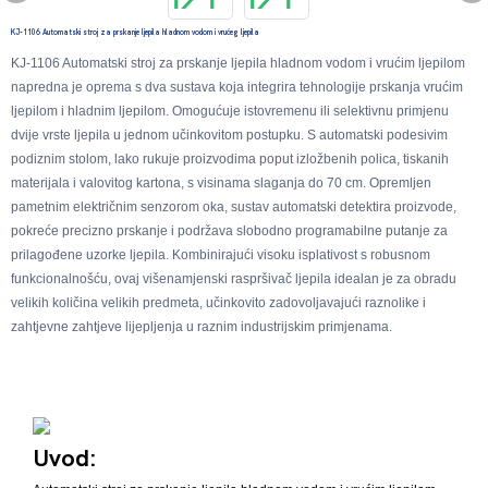
KJ-1106 Automatski stroj za prskanje ljepila hladnom vodom i vrućeg ljepila
KJ-1106 Automatski stroj za prskanje ljepila hladnom vodom i vrućim ljepilom
napredna je oprema s dva sustava koja integrira tehnologije prskanja vrućim
ljepilom i hladnim ljepilom. Omogućuje istovremenu ili selektivnu primjenu
dvije vrste ljepila u jednom učinkovitom postupku. S automatski podesivim
podiznim stolom, lako rukuje proizvodima poput izložbenih polica, tiskanih
materijala i valovitog kartona, s visinama slaganja do 70 cm. Opremljen
pametnim električnim senzorom oka, sustav automatski detektira proizvode,
pokreće precizno prskanje i podržava slobodno programabilne putanje za
prilagođene uzorke ljepila. Kombinirajući visoku isplativost s robusnom
funkcionalnošću, ovaj višenamjenski raspršivač ljepila idealan je za obradu
velikih količina velikih predmeta, učinkovito zadovoljavajući raznolike i
zahtjevne zahtjeve lijepljenja u raznim industrijskim primjenama.
Uvod: