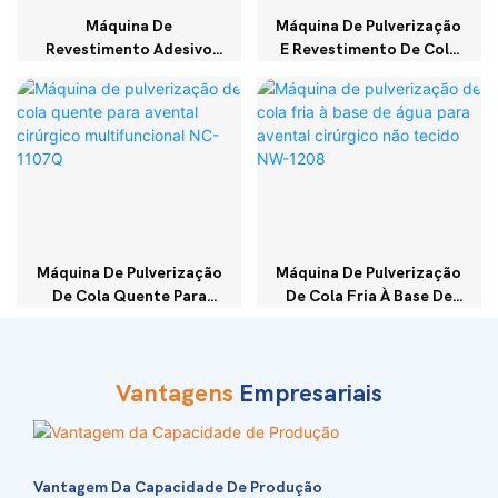
Máquina De
Máquina De Pulverização
Revestimento Adesivo
E Revestimento De Cola
Hot Melt JYT-B100 Para
De Alta Viscosidade
Fitas Médicas E Fitas
DJ1107
Adesivas De Gesso De
Óxido De Zinco
Máquina De Pulverização
Máquina De Pulverização
De Cola Quente Para
De Cola Fria À Base De
Avental Cirúrgico
Água Para Avental
Multifuncional NC-1107Q
Cirúrgico Não Tecido
NW-1208
Vantagens
Empresariais
Vantagem Da Capacidade De Produção