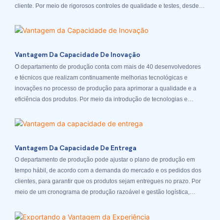
cliente. Por meio de rigorosos controles de qualidade e testes, desde a
entrega de peças de reposição até o produto final, existem
departamentos internos de inspeção de qualidade rigorosos, e cada
departamento possui um mecanismo de avaliação de KPI
relativamente rigoroso para garantir a satisfação do cliente.
Vantagem Da Capacidade De Inovação
O departamento de produção conta com mais de 40 desenvolvedores
e técnicos que realizam continuamente melhorias tecnológicas e
inovações no processo de produção para aprimorar a qualidade e a
eficiência dos produtos. Por meio da introdução de tecnologias e
tecnologias de produção avançadas, aprimoramos continuamente a
competitividade dos nossos produtos.
Vantagem Da Capacidade De Entrega
O departamento de produção pode ajustar o plano de produção em
tempo hábil, de acordo com a demanda do mercado e os pedidos dos
clientes, para garantir que os produtos sejam entregues no prazo. Por
meio de um cronograma de produção razoável e gestão logística,
garantimos que os produtos sejam entregues aos clientes em tempo
hábil.