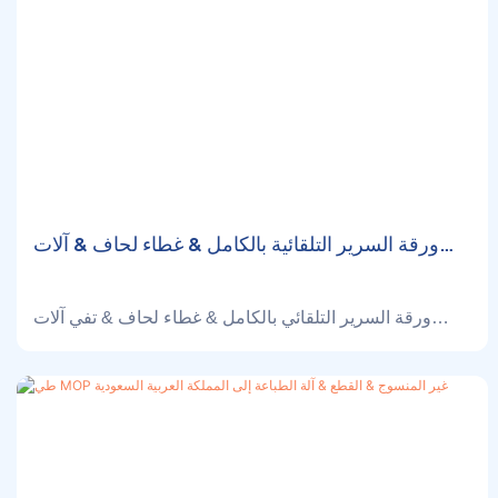
charge according to their demand.
ورقة السرير التلقائية بالكامل & غطاء لحاف & آلات
غطاء وسادة إلى إسبانيا
ورقة السرير التلقائي بالكامل & غطاء لحاف & تفي آلات
تغطية الوسائد بأتمتة كاملة من المواد الخام إلى المنتجات
النهائية ، وزيادة الكفاءة وتوفير العمالة.