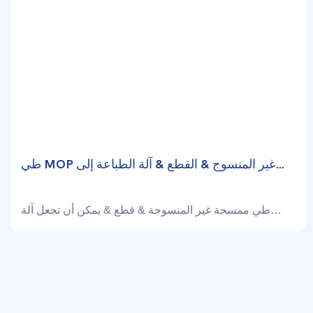
طي MOP غير المنسوج & القطع & آلة الطباعة إلى
المملكة العربية السعودية
طي ممسحة غير المنسوجة & قطع & يمكن أن تجعل آلة
الطباعة 500 × 700 مم مع أنماط وشعارات مختلفة.