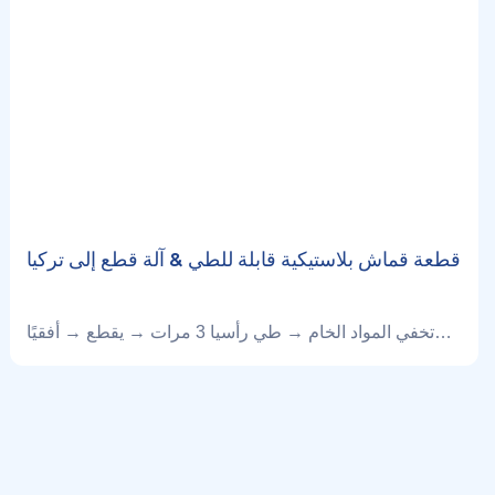
قطعة قماش بلاستيكية قابلة للطي & آلة قطع إلى تركيا
تخفي المواد الخام → طي رأسيا 3 مرات → يقطع → أفقيًا
طي 3 مرات بشكل مستمر → إخراج المنتج النهائي