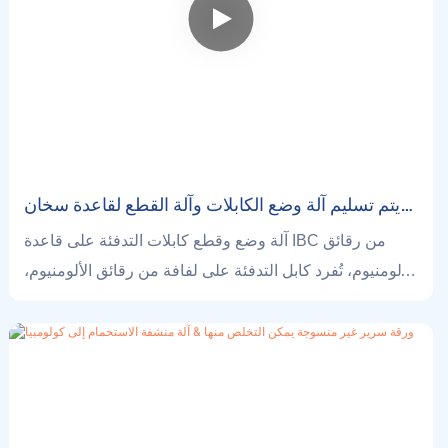
يتم تسليم آلة وضع الكابلات وآلة القطع لقاعدة سخان
IBC المصنوعة من رقائق الألومنيوم إلى جمهورية
آلة وضع وقطع كابلات التدفئة على قاعدة IBC من رقائق
التشيك
الألومنيوم، تُفرد كابل التدفئة على لفافة من رقائق الألومنيوم،
وتُغطى لفافة أخرى من الألياف الزجاجية بورق ألومنيوم على
الكابلات المفردة. في الوقت نفسه، تُوضع لفافة من ورق
الشرائط بينهما ليسهل فتح حصيرة التدفئة لتركيب منظم
الحرارة. بعد ذلك، تُقطعها آلة القطع المرئية إلى أشكال
وأحجام مختلفة للمنتج النهائي.