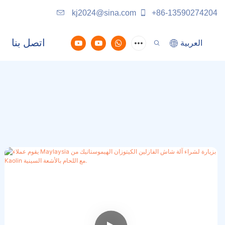
kj2024@sina.com
+86-13590274204
اتصل بنا
العربية