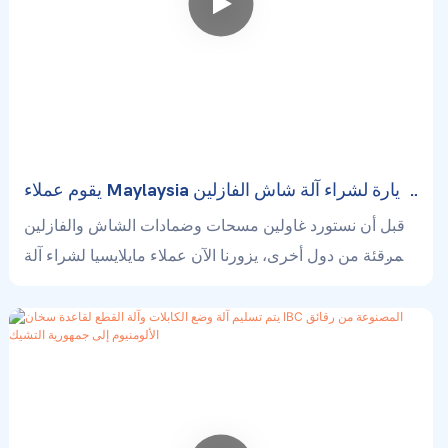
يقوم عملاء Maylaysia بزيارة لشراء آلة شاش الفازلين
الكيتوزان الهيموستاتيك من Kaolin مع اللحام بالأشعة
قبل أن نستورد غاولين مسحات وضمادات الشاش والفازلين
السينية.
المرقئة من دول أخرى، يزورنا الآن عملاء مايلايسيا لشراء آلة
تصنيع مسحات الشاش بالأشعة السينية لإنتاجها، وهو أول
مصنع في ماليزيا. كما نضيف خلاطًا واحدًا للسوائل الطبية
ومضختي مياه لتلبية احتياجاتهم.