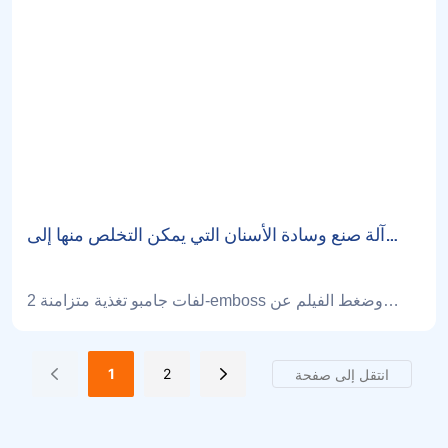
آلة صنع وسادة الأسنان التي يمكن التخلص منها إلى
تركيا
2 لفات جامبو تغذية متزامنة-emboss وضغط الفيلم عن
طريق زيادة درجة الحرارة أو عن طريق الضغط على البرد-
طية أوتوماتيكية --- العد عن طريق ارتفاع ارتفاع ومتساقط-
1
2
المنتج النهائي-المنتج النهائي