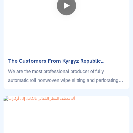
The Customers From Kyrgyz Republic
（КыргызскаяРеспублика）visiting Us To Buy
We are the most professional producer of fully
Wipe Slitting & Perforating Machine And
automatic roll nonwoven wipe slitting and perforating
Disposable Towel Machine.
machine and most China and foreign customers
choose us for our machine reliability and advancement
in technology.
Kyrgyzstan customers buy both fully automatic roll wipe
nonwoven wipe slitting and perforating machine and