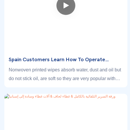
Spain Customers Learn How To Operate
Nonwoven Wipe Printing & Folding & Cutting
Nonwoven printed wipes absorb water, dust and oil but
Machine.
do not stick oil, are soft so they are very popular with
China and people all over the world. Therefore, our
Nonwoven Printing & Folding & Cutting Machines have
been used for over 15 years.
Spain customers learn the whole operating process by
operating it. We also add device safety cover free of