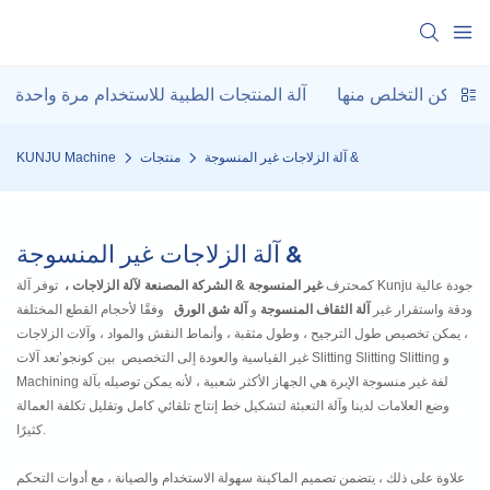
لتي يمكن التخلص منها
آلة المنتجات الطبية للاستخدام مرة واحدة
آلة الزلاجات غير المنسوجة &
منتجات
KUNJU Machine
آلة الزلاجات غير المنسوجة &
كمحترف
غير المنسوجة & الشركة المصنعة لآلة الزلاجات ،
توفر آلة Kunju جودة عالية
ودقة واستقرار غير
آلة الثقاف المنسوجة
و
آلة شق الورق
وفقًا لأحجام القطع المختلفة
، يمكن تخصيص طول الترجيح ، وطول مثقبة ، وأنماط النقش والمواد ، وآلات الزلاجات
غير القياسية والعودة إلى التخصيص بين كونجو’تعد آلات Slitting Slitting Slitting و
Machining لفة غير منسوجة الإبرة هي الجهاز الأكثر شعبية ، لأنه يمكن توصيله بآلة
وضع العلامات لدينا وآلة التعبئة لتشكيل خط إنتاج تلقائي كامل وتقليل تكلفة العمالة
كثيرًا.
علاوة على ذلك ، يتضمن تصميم الماكينة سهولة الاستخدام والصيانة ، مع أدوات التحكم