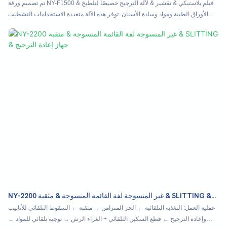
الطبية ووسادة الأسنان NY-F1500
تم تصميم ورقة NY-F1500 & فيلم بلاستيكي & تقشير & لآلة الترجيح خصيصًا لتلطيخ
الأوراق الطبية ومواد وسادة الأسنان. توفر هذه الآلة متعددة الاستخدامات التشطيب
عالي الجودة لمجموعة متنوعة من المنسوجات الطبية ، مما يضمن المتانة والنظافة
NY-2200 غير المنسوجة لفة القائمة المنسوجة & مثقبة & SLITTING &
جهاز إعادة الترجيح
عملية العمل: التغذية التلقائية ← الجر المتزامن → مثقبة ← السقوط التلقائي للأنابيب
وإعادة الترجيح ← قطع السكين التلقائي + الغراء الرش → توجيه تلقائي للمواد ←