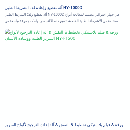
آلة تقطيع وإعادة لف الشريط الطبي NY-1000D
آلة تقطيع ولفّ الشريط الطبي NY-1000D هي جهاز احترافي مصمم لمعالجة أنواع
مختلفة من الأشرطة الطبية اللاصقة. تقوم هذه الآلة بقص ولفّ مجموعة واسعة من
المواد بكفاءة، بما في ذلك لاصق أكسيد الزنك، والشريط الورقي غير المنسوج،
والشريط الحريري، وشريط البولي إيثيلين ذي المسام الدقيقة. تدعم الآلة أنواعًا متعددة
من النوى، مثل الورق والبلاستيك والمعادن، مما يضمن تنوعًا في الاستخدامات لتلبية
احتياجات الإنتاج المختلفة. وهي مجهزة لقص الشريط الطبي المسنن والعادي، مما
يوفر لفًا دقيقًا وكفاءة عالية. تُعد آلة NY-1000D مثالية لمصنعي المستلزمات الطبية،
حيث تضمن أداءً موثوقًا، وهي ضرورية لإنتاج أشرطة طبية عالية الجودة بكميات كبيرة.
ورقة & فيلم بلاستيكي تخطيط & النقش & آلة إعادة الترجيح لألواح السرير