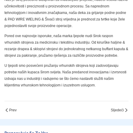
učinkovitosti i preciznosti u proizvodnom procesu. Sa naprednom
tehnologijom i inovativnim značajkama, naša deka za grijanje podne podne
& PAD WIRE WIELING & Šivaći stroj vrijedna je prednost za tvrtke koje žele
pojednostaviti svoje proizvodne operacije.
Pored ove najnovije isporuke, naša marka ljepote nudi širok raspon
vrhunskih strojeva za medicinsku i tekstilnu industriju. Od kirurške haljine &
rezanje drapea & sklopivi strojevi do jednokratnog netkanog buffant kaputa &
strojevi za pakiranje, pružamo rješenja za različite proizvodne potrebe.
U ljepoti smo posvećeni pružanju vrhunskih strojeva koji zadovoljavaju
potrebe naših kupaca širom svijeta. Naša predanost inovacijama i izvrsnosti
izdvaja nas u industriji i radujemo se što ćemo nastaviti služiti našim
klijentima vrhunskom tehnologijom i izuzetnom uslugom.
Prev
Sljedeći