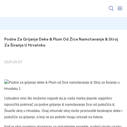
Podne Za Grijanje Deke & Plum Od Žice Namotavanje & Stroj 
Za Šivanje U Hrvatsku
2025-05-07
Uzbuđeni smo što možemo najaviti da je naša marka ljepote uspješno
isporučila pokrivač za podne grijanje & namotavanje žice od jastučića &
Šivački stroj u Hrvatsku. Ovaj vrhunski stroj može proizvoditi beskrajne deke i
jastučiće za grijanje, a koji se po potrebi mogu izrezati na listove.
Naš je stroj posebno dizajniran za industrijske projekte, nudeći visoku razinu