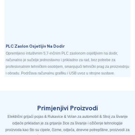
PLC Zaslon Osjetljiv Na Dodir
Opremljeno intuitivnim 5,7-inčnim PLC zaslonom osjetljivim na dodir,
računalno je sučelje jednostavno i prikladno za rad, bez potrebe za
profesionalnim tehničkim osobljem, smanjujući tehnički prag za proizvodnju
i obradu. Podržava računalnu grafiku i USB uvoz u strojne sustave.
Primjenjivi Proizvodi
Električni grijaći pojas & Rukavice & Volan za automobil & Stroj za šivanje
odjeće prikladan je za grijanje žice za šivanje i ožičenje tehnologije
proizvoda kao što su cipele, čizme, odjeća, dnevne potrepštine, proizvodi za