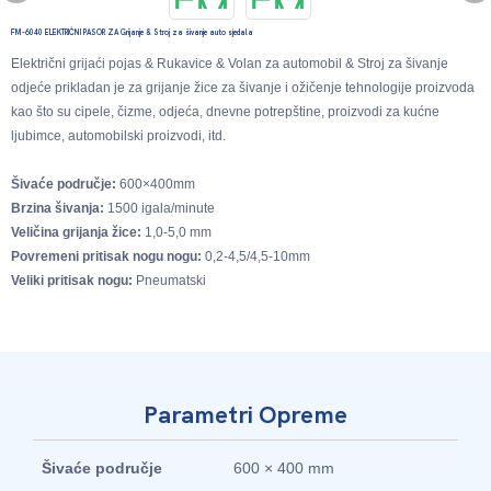
FM-6040 ELEKTRIČNI PASOR ZA Grijanje & Stroj za šivanje auto sjedala
Električni grijaći pojas & Rukavice & Volan za automobil & Stroj za šivanje
odjeće prikladan je za grijanje žice za šivanje i ožičenje tehnologije proizvoda
kao što su cipele, čizme, odjeća, dnevne potrepštine, proizvodi za kućne
ljubimce, automobilski proizvodi, itd.
Šivaće područje:
600×400mm
Brzina šivanja:
1500 igala/minute
Veličina grijanja žice:
1,0-5,0 mm
Povremeni pritisak nogu nogu:
0,2-4,5/4,5-10mm
Veliki pritisak nogu:
Pneumatski
Parametri Opreme
Šivaće područje
600 × 400 mm