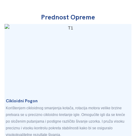
Prednost Opreme
Cikloidni Pogon
Korištenjem cikloidnog smanjenja kotača, rotacija motora velike brzine
pretvara se u precizno cikloidno kretanje igle. Omogućite igli da se kreće
po složenim putanjama i postigne različito šivanje uzorka. I pruža visoku
preciznu i visoku kontrolu pokreta stabilnosti kako bi se osiguralo
visokokvalitetne rezultate šivanja.