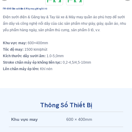
FM-6040 Điện sưởi điện & Máy may ghế ngồi ô tô
Điện sưởi điện & Găng tay & Tay lái xe & Máy may quần áo phù hợp để sưởi
ấm dây và công nghệ nối dây của các sản phẩm như giày, giày, quần áo, nhu
yếu phẩm hàng ngày, sản phẩm thú cưng, sản phẩm ô tô, v.v.
Khu vực may:
600×400mm
Tốc độ may:
1500 kim/phút
Kích thước dây sưởi ấm:
1.0-5,0mm
Stroke chân máy ép không liên tục:
0,2-4,5/4,5-10mm
Lên chân máy ép lớn:
Khí nén
Thông Số Thiết Bị
Khu vực may
600 × 400mm