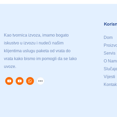
Koris
Kao tvornica izvoza, imamo bogato
Dom
iskustvo u izvozu i nudeći našim
Proizv
klijentima uslugu paketa od vrata do
Servis
vrata kako bismo im pomogli da se lako
O Nam
uvoze.
Slučaj
Vijesti
Kontakt