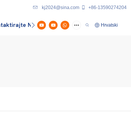
kj2024@sina.com
+86-13590274204
taktirajte Nas
Hrvatski