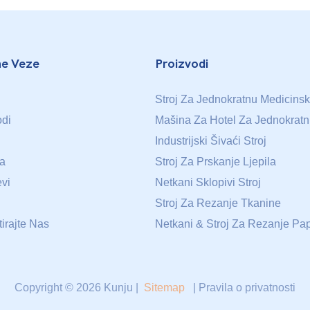
ne Veze
Proizvodi
Stroj Za Jednokratnu Medicin
odi
Mašina Za Hotel Za Jednokrat
Industrijski Šivaći Stroj
a
Stroj Za Prskanje Ljepila
evi
Netkani Sklopivi Stroj
Stroj Za Rezanje Tkanine
irajte Nas
Netkani & Stroj Za Rezanje Pap
Copyright © 2026 Kunju |
Sitemap
|
Pravila o privatnosti