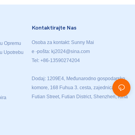
Kontaktirajte Nas
Osoba za kontakt: Sunny Mai
sku Opremu
e -pošta:
kj2024@sina.com
nu Upotrebu
Tel: +86-13590274204
Dodaj: 1209E4, Međunarodno gospodarsko
komore, 168 Fuhua 3. cesta, zajednica Fu'an,
Futian Street, Futian District, Shenzhen, Kina
ira