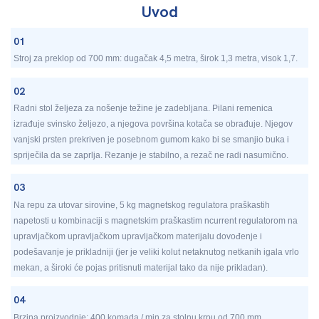
Uvod
01
Stroj za preklop od 700 mm: dugačak 4,5 metra, širok 1,3 metra, visok 1,7.
02
Radni stol željeza za nošenje težine je zadebljana. Pilani remenica
izrađuje svinsko željezo, a njegova površina kotača se obrađuje. Njegov
vanjski prsten prekriven je posebnom gumom kako bi se smanjio buka i
spriječila da se zaprlja. Rezanje je stabilno, a rezač ne radi nasumično.
03
Na repu za utovar sirovine, 5 kg magnetskog regulatora praškastih
napetosti u kombinaciji s magnetskim praškastim ncurrent regulatorom na
upravljačkom upravljačkom upravljačkom materijalu dovođenje i
podešavanje je prikladniji (jer je veliki kolut netaknutog netkanih igala vrlo
mekan, a široki će pojas pritisnuti materijal tako da nije prikladan).
04
Brzina proizvodnje: 400 komada / min za stolnu krpu od 700 mm