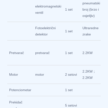
pneumatski
elektromagnetski
1 set
broj (brzo i
Su
ventil
osjetljiv)
Fotoelektrični
Ultraredne
1 set
O
detektor
zrake
ug
Pretvarač
pretvarač
1 set
2.2KW
（T
fi
2.2KW；
Ša
Motor
motor
2 setovi
2.2KW
Ho
Potenciometar
1 set
Zh
Prekidač
5 setovi
Zh