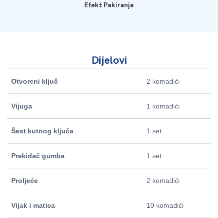
Efekt Pakiranja
Dijelovi
Otvoreni ključ
2 komadići
Vijuga
1 komadići
Šest kutnog ključa
1 set
Prekidač gumba
1 set
Proljeće
2 komadići
Vijak i matica
10 komadići