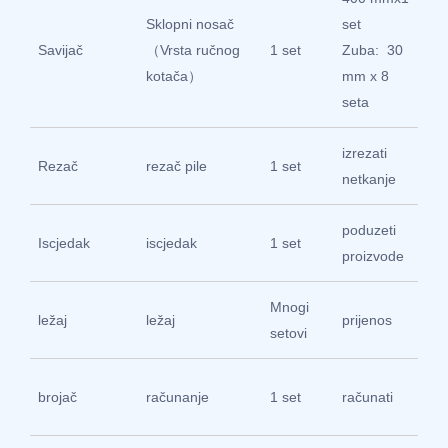
Sklopni nosač
set
30
Savijač
（Vrsta ručnog
1 set
Zuba: 30
čel
kotača）
mm x 8
seta
izrezati
Uv
Rezač
rezač pile
1 set
netkanje
ma
poduzeti
30
Iscjedak
iscjedak
1 set
proizvode
čel
Mnogi
Ha
ležaj
ležaj
prijenos
setovi
Po
Sh
brojač
računanje
1 set
računati
Ho