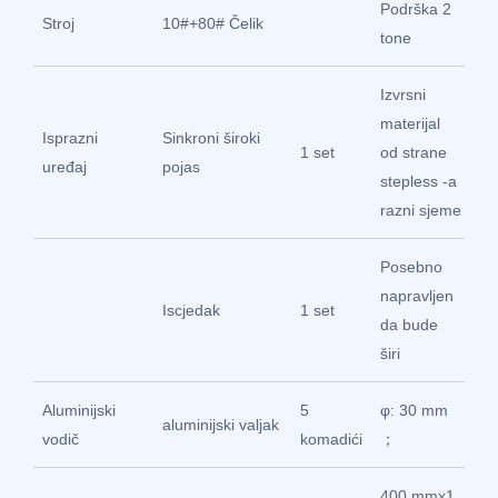
Podrška 2
Me
Stroj
10#+80# Čelik
tone
st
Izvrsni
materijal
Isprazni
Sinkroni široki
Me
1 set
od strane
uređaj
pojas
st
stepless -a
razni sjeme
Posebno
napravljen
Me
Iscjedak
1 set
da bude
st
širi
Aluminijski
5
φ: 30 mm
Gu
aluminijski valjak
vodič
komadići
；
Ki
400 mmx1