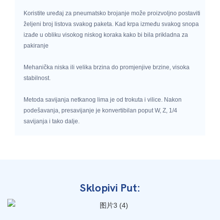
Koristite uređaj za pneumatsko brojanje može proizvoljno postaviti
željeni broj listova svakog paketa. Kad krpa između svakog snopa
izađe u obliku visokog niskog koraka kako bi bila prikladna za
pakiranje
Mehanička niska ili velika brzina do promjenjive brzine, visoka
stabilnost.
Metoda savijanja netkanog lima je od trokuta i vilice. Nakon
podešavanja, presavijanje je konvertibilan poput W, Z, 1/4
savijanja i tako dalje.
Sklopivi Put: