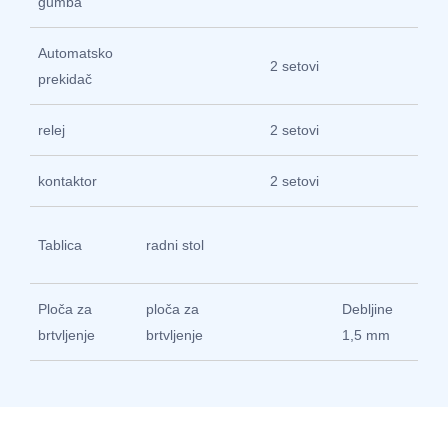
gumba
Automatsko
2 setovi
Zh
prekidač
relej
2 setovi
Zh
kontaktor
2 setovi
Zh
30
Tablica
radni stol
čel
Ploča za
ploča za
Debljine
pl
brtvljenje
brtvljenje
1,5 mm
pr