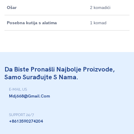
Ošar
2 komadići
Posebna kutija s alatima
1 komad
Da Biste Pronašli Najbolje Proizvode,
Samo Surađujte S Nama.
E-MAIL US
Mdj668@gmail.com
SUPPORT 24/7
+8613590274204