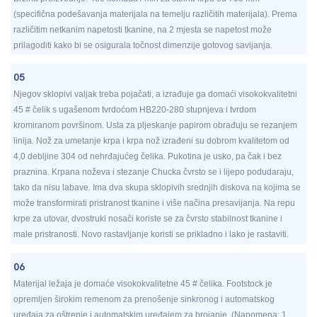
(specifična podešavanja materijala na temelju različitih materijala). Prema
različitim netkanim napetosti tkanine, na 2 mjesta se napetost može
prilagoditi kako bi se osigurala točnost dimenzije gotovog savijanja.
05
Njegov sklopivi valjak treba pojačati, a izrađuje ga domaći visokokvalitetni
45 # čelik s ugašenom tvrdoćom HB220-280 stupnjeva i tvrdom
kromiranom površinom. Usta za pljeskanje papirom obrađuju se rezanjem
linija. Nož za umetanje krpa i krpa nož izrađeni su dobrom kvalitetom od
4,0 debljine 304 od nehrđajućeg čelika. Pukotina je usko, pa čak i bez
praznina. Krpana noževa i stezanje Chucka čvrsto se i lijepo podudaraju,
tako da nisu labave. Ima dva skupa sklopivih srednjih diskova na kojima se
može transformirati pristranost tkanine i više načina presavijanja. Na repu
krpe za utovar, dvostruki nosači koriste se za čvrsto stabilnost tkanine i
male pristranosti. Novo rastavljanje koristi se prikladno i lako je rastaviti.
06
Materijal ležaja je domaće visokokvalitetne 45 # čelika. Footstock je
opremljen širokim remenom za prenošenje sinkronog i automatskog
uređaja za oštrenje i automatskim uređajem za brojanje. (Napomena: 1.