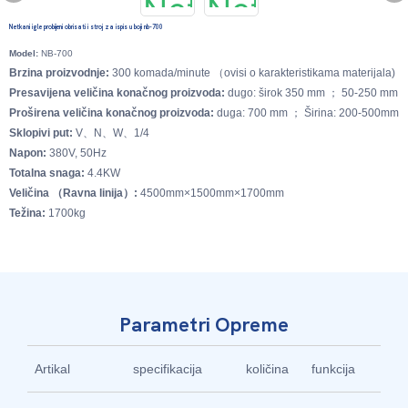
Netkani igle probijeni obrisati i stroj za ispis u boji nb-700
Model:
NB-700
Brzina proizvodnje:
300 komada/minute （ovisi o karakteristikama materijala)
Presavijena veličina konačnog proizvoda:
dugo: širok 350 mm ； 50-250 mm
Proširena veličina konačnog proizvoda:
duga: 700 mm ； Širina: 200-500mm
Sklopivi put:
V、N、W、1/4
Napon:
380V, 50Hz
Totalna snaga:
4.4KW
Veličina （Ravna linija）:
4500mm×1500mm×1700mm
Težina:
1700kg
Parametri Opreme
Artikal
specifikacija
količina
funkcija
ma