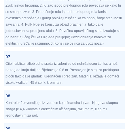
Zvuk niskog brojanja. 2. Klizač ispod preklopnog rola povećava se kako bi
se smanjio zvuk. 3. Prenošenje rola ispred preklopnog rola koristi
dvostruko prenošenje i gornji položaji zupčanika za poboljšanje stabilnosti
savijanja. 4. Pull-Type se koristi za otpad pražnjenja, tako da je
jednostavan za promjenu alata. 5. Površina upravljačkog stola izrađuje se
od nehrđajućeg čelika i izgleda prelijepo; Pozicioniranje kablova za
električni uređaj je razumno. 6. Koristi se oštrica za uvoz noža.)
07
Cijeli tablicu i žljeb od tdisrada izrađeni su od nehrđajućeg čelika, a nož
natrag do kraja duljine žljebova je 0,8 m. Presavijen je stroj za preklopnu
ploču tako da je gladak i ujednačen i precizan. Materijal ležaja je domaći
visokokvalitetni 45 # čelik, kromirani.
08
Kontroler frekvencije je iz tvornice koja financira tajvan. Njegova ukupna
snaga je 4,4 kilovata s električnim ožičenjima, razumnim, lijepim i
jednostavnim za rad.
09