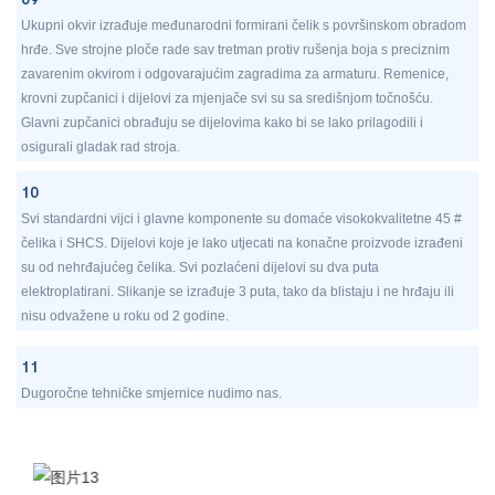
Ukupni okvir izrađuje međunarodni formirani čelik s površinskom obradom
hrđe. Sve strojne ploče rade sav tretman protiv rušenja boja s preciznim
zavarenim okvirom i odgovarajućim zagradima za armaturu. Remenice,
krovni zupčanici i dijelovi za mjenjače svi su sa središnjom točnošću.
Glavni zupčanici obrađuju se dijelovima kako bi se lako prilagodili i
osigurali gladak rad stroja.
10
Svi standardni vijci i glavne komponente su domaće visokokvalitetne 45 #
čelika i SHCS. Dijelovi koje je lako utjecati na konačne proizvode izrađeni
su od nehrđajućeg čelika. Svi pozlaćeni dijelovi su dva puta
elektroplatirani. Slikanje se izrađuje 3 puta, tako da blistaju i ne hrđaju ili
nisu odvažene u roku od 2 godine.
11
Dugoročne tehničke smjernice nudimo nas.