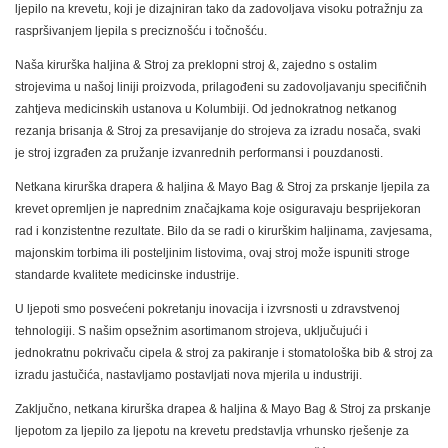
ljepilo na krevetu, koji je dizajniran tako da zadovoljava visoku potražnju za
raspršivanjem ljepila s preciznošću i točnošću.
Naša kirurška haljina & Stroj za preklopni stroj &, zajedno s ostalim
strojevima u našoj liniji proizvoda, prilagođeni su zadovoljavanju specifičnih
zahtjeva medicinskih ustanova u Kolumbiji. Od jednokratnog netkanog
rezanja brisanja & Stroj za presavijanje do strojeva za izradu nosača, svaki
je stroj izgrađen za pružanje izvanrednih performansi i pouzdanosti.
Netkana kirurška drapera & haljina & Mayo Bag & Stroj za prskanje ljepila za
krevet opremljen je naprednim značajkama koje osiguravaju besprijekoran
rad i konzistentne rezultate. Bilo da se radi o kirurškim haljinama, zavjesama,
majonskim torbima ili posteljinim listovima, ovaj stroj može ispuniti stroge
standarde kvalitete medicinske industrije.
U ljepoti smo posvećeni pokretanju inovacija i izvrsnosti u zdravstvenoj
tehnologiji. S našim opsežnim asortimanom strojeva, uključujući i
jednokratnu pokrivaču cipela & stroj za pakiranje i stomatološka bib & stroj za
izradu jastučića, nastavljamo postavljati nova mjerila u industriji.
Zaključno, netkana kirurška drapea & haljina & Mayo Bag & Stroj za prskanje
ljepotom za ljepilo za ljepotu na krevetu predstavlja vrhunsko rješenje za