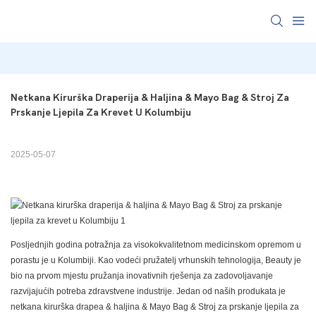
Netkana Kirurška Draperija & Haljina & Mayo Bag & Stroj Za 
Prskanje Ljepila Za Krevet U Kolumbiju
2025-05-07
Posljednjih godina potražnja za visokokvalitetnom medicinskom opremom u
porastu je u Kolumbiji. Kao vodeći pružatelj vrhunskih tehnologija, Beauty je
bio na prvom mjestu pružanja inovativnih rješenja za zadovoljavanje
razvijajućih potreba zdravstvene industrije. Jedan od naših produkata je
netkana kirurška drapea & haljina & Mayo Bag & Stroj za prskanje ljepila za