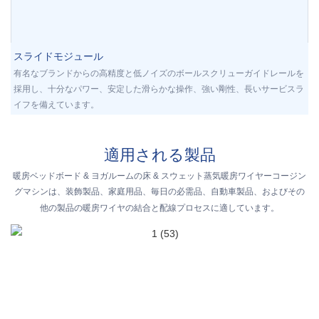
スライドモジュール
有名なブランドからの高精度と低ノイズのボールスクリューガイドレールを
採用し、十分なパワー、安定した滑らかな操作、強い剛性、長いサービスラ
イフを備えています。
適用される製品
暖房ベッドボード & ヨガルームの床 & スウェット蒸気暖房ワイヤーコージン
グマシンは、装飾製品、家庭用品、毎日の必需品、自動車製品、およびその
他の製品の暖房ワイヤの結合と配線プロセスに適しています。