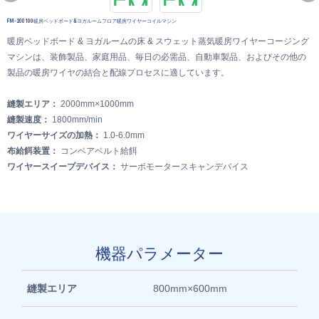
FM-200100暖房ベッドボード&ヨガルームフロア暖房ワイヤーコイルマシン
暖房ベッドボード & ヨガルームの床 & スウェット蒸気暖房ワイヤーコージング
マシンは、装飾製品、家庭用品、毎日の必需品、自動車製品、およびその他の
製品の暖房ワイヤの結合と配線プロセスに適しています。
縫製エリア：
2000mm×1000mm
縫製速度：
1800mm/min
ワイヤーサイズの加熱：
1.0-6.0mm
布給餌装置：
コンベアベルト給餌
ワイヤースイープデバイス：
サーボモータースキャンデバイス
機器パラメーター
縫製エリア
800mm×600mm