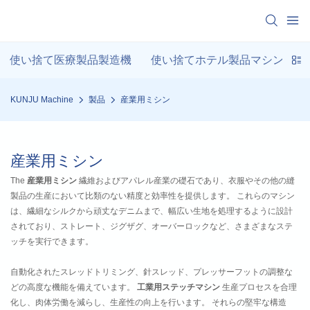
使い捨て医療製品製造機
使い捨てホテル製品マシン
KUNJU Machine
製品
産業用ミシン
産業用ミシン
The
産業用ミシン
繊維およびアパレル産業の礎石であり、衣服やその他の縫
製品の生産において比類のない精度と効率性を提供します。 これらのマシン
は、繊細なシルクから頑丈なデニムまで、幅広い生地を処理するように設計
されており、ストレート、ジグザグ、オーバーロックなど、さまざまなステ
ッチを実行できます。
自動化されたスレッドトリミング、針スレッド、プレッサーフットの調整な
どの高度な機能を備えています。
工業用ステッチマシン
生産プロセスを合理
化し、肉体労働を減らし、生産性の向上を行います。 それらの堅牢な構造