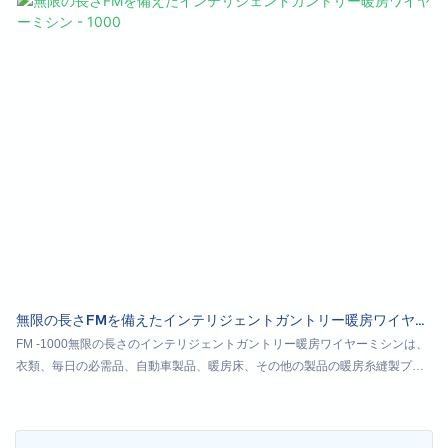
無限の長さFMを備えたインテリジェントガントリー暖房ワイヤー
ミシン - 1000
FM -1000無限の長さのインテリジェントガントリー暖房ワイヤーミシンは、
衣類、毎日の必需品、自動車製品、暖房床、その他の製品の暖房糸縫製プロ
セスに適しています