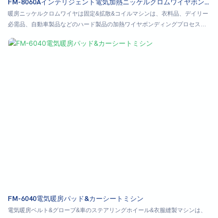
FM-8060Aインテリジェント電気加熱ニッケルクロムワイヤボン
ディング&拡散機
暖房ニッケルクロムワイヤは固定&拡散&コイルマシンは、衣料品、デイリー
必需品、自動車製品などのハード製品の加熱ワイヤボンディングプロセスに
適しています
FM-6040電気暖房パッド&カーシートミシン
電気暖房ベルト&グローブ&車のステアリングホイール&衣服縫製マシンは、