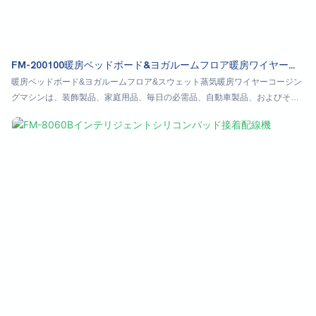
FM-200100暖房ベッドボード&ヨガルームフロア暖房ワイヤーコ
イルマシン
暖房ベッドボード&ヨガルームフロア&スウェット蒸気暖房ワイヤーコージン
グマシンは、装飾製品、家庭用品、毎日の必需品、自動車製品、およびその
他の製品の暖房ワイヤー接着および配線プロセスに適しています