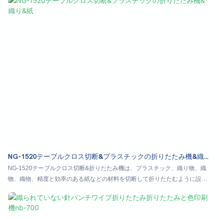
作業による選別作業が不要になります。この革新により、計数、積み重ね、
廃棄物処理が完全に自動化され、効率が大幅に向上します。直感的なヒュー
マンマシンインターフェース（HMI）を備えたフルサーボPLC制御システム
を搭載した本機は、卓越した自動化、生産速度の向上、そして優れた動作安
定性を実現します。精度、生産性、そして最小限の手作業介入を求めるメー
カーに最適です。
NG-1520テーブルクロス切断&プラスチックの折りたたみ機&織り
&紙
NG-1520テーブルクロス切断&折りたたみ機は、プラスチック、織り物、織
物、織物、精度と効率のある紙などの材料を切断して折りたたむように設計
されています。 このマシンは、生産プロセスを合理化し、プロのように見え
るテーブルクロスを作成しようとしている企業に最適です