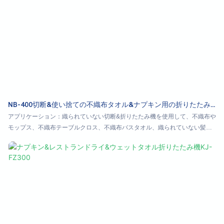
NB-400切断&使い捨ての不織布タオル&ナプキン用の折りたたみ
機
アプリケーション：織られていない切断&折りたたみ機を使用して、不織布や
モップス、不織布テーブルクロス、不織布バスタオル、織られていない髪、
フットタオルなどの不織布製品を作るために使用できます。