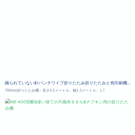
織られていない針パンチワイプ折りたたみ折りたたみと色印刷機
Nb-700
700mm折りたたみ機：長さ4.5メートル、幅1.3メートル、1.7