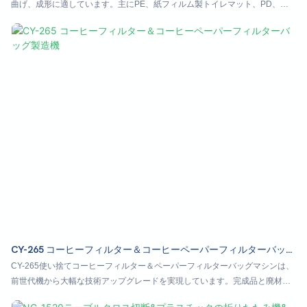
曲げ、成形に適しています。主にPE、紙フィルム製トイレマット、PD、
SMS、PE美容シート、手術用シートなど、様々な形状の穴あけ加工を施した
製品の製造に使用されます。
CY-265 コーヒーフィルター＆コーヒーペーパーフィルターバッグ
製造機
CY-265使い捨てコーヒーフィルター＆ペーパーフィルターバッグマシンは、
前世代機から大幅な技術アップグレードを実現しています。完成品と廃材を
シームレスに分別する自動廃棄物リサイクルシステムを統合することで、手