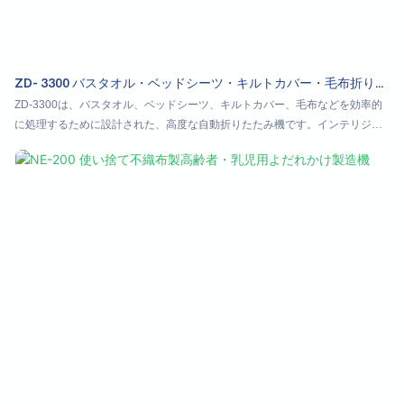
ZD- 3300 バスタオル・ベッドシーツ・キルトカバー・毛布折りた
たみ機
ZD-3300は、バスタオル、ベッドシーツ、キルトカバー、毛布などを効率的
に処理するために設計された、高度な自動折りたたみ機です。インテリジェ
ントなサイズ認識技術を搭載し、様々なサイズや生地の種類にシームレスに
適応します。薄型で幅広の水平構造により、優れた安定性を確保し、不均一
な荷重下でも振動を最小限に抑えます。高品質の部品、明確な回路、そして
自己診断システムを備え、信頼性と安全性を保証します。エネルギー効率の
高い周波数変換ドライブにより、低騒音・低消費電力で、力強くスムーズな
動作を実現します。