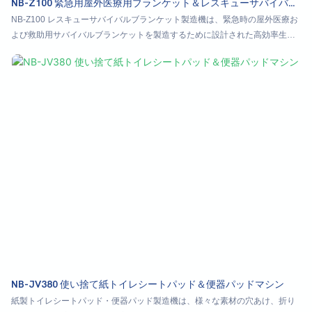
NB-Z100 緊急用屋外医療用ブランケット＆レスキューサバイバル
ブランケット製造機
NB-Z100 レスキューサバイバルブランケット製造機は、緊急時の屋外医療お
よび救助用サバイバルブランケットを製造するために設計された高効率生産
機です。高度な技術を駆使し、高品質で軽量かつ耐久性に優れた救急用ブラ
ンケットを迅速に製造します。これらのブランケットは、優れた断熱性、防
水性、耐風性を備えており、屋外救助、災害救助、医療緊急事態に最適で
す。操作性も高く、高い生産性を実現します。製造されるブランケットはコ
ンパクトで丈夫で、保管や持ち運びも容易です。NB-Z100 レスキューサバイ
バルブランケット製造機は、救急サービス、救助機関、医療機関にとって理
想的な選択肢であり、人命の保護と救助に確かなサポートを提供します。
NB-JV380 使い捨て紙トイレシートパッド＆便器パッドマシン
紙製トイレシートパッド・便器パッド製造機は、様々な素材の穴あけ、折り