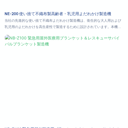
NE-200 使い捨て不織布製高齢者・乳児用よだれかけ製造機
当社の先進的な使い捨て不織布よだれかけ製造機は、衛生的な大人用および
乳児用のよだれかけを高生産性で製造するために設計されています。本機
は、柔らかい不織布、高吸水性紙、防水PEフィルムの層を巧みに自動化し、
耐久性のある単一の製品に貼り合わせます。この汎用性の高い機械は、様々
な形状、サイズ、デザインのよだれかけを正確かつ迅速に製造します。医療
用品、高齢者介護用品、ベビー用品メーカーに最適で、不可欠な使い捨て保
護服をコスト効率よく生産できます。