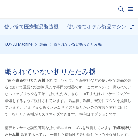
使い捨て医療製品製造機
使い捨てホテル製品マシン
KUNJU Machine
製品
織られていない折りたたみ機
織られていない折りたたみ機
The
不織布折りたたみ機
おむつ、ワイプ、包装材料などの使い捨て製品の製
造において重要な役割を果たす専門の機器です。 このマシンは、織られてい
ないファブリックを正確に折りたたみ、さらに加工またはパッケージングの
準備をするように設計されています。 高品質、精度、安定性マシンを提供し
ています。 さまざまな折りたたみサイズと折りたたみの方法と材料に応じ
て、折りたたみ機がカスタマイズできます。 梱包はオプションです
精密センサーと調整可能な折り畳みメカニズムを装備しています
不織布折り
たたみ機
高速であっても、一貫した信頼性の高い折りたたみを保証します。