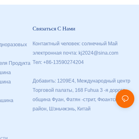
Связаться С Нами
Контактный человек: солнечный Май
дноразовых
электронная почта:
kj2024@sina.com
Тел: +86-13590274204
еля Продукта
шина
Добавить: 1209E4, Международный центр
шина
Торговой палаты, 168 Fuhua 3 -я дорога,
община Фуан, Фатян -стрит, Фюантский
ашина
район, Шэньчжэнь, Китай
сти