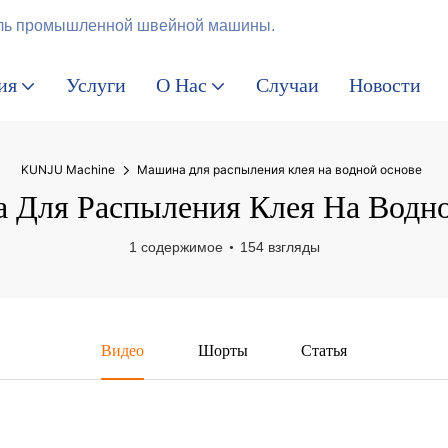
итель промышленной швейной машины.
ия
Услуги
О Нас
Случаи
Новости
KUNJU Machine
Машина для распыления клея на водной основе
Для Распыления Клея На Водн
1 содержимое
154 взгляды
Видео
Шорты
Статья