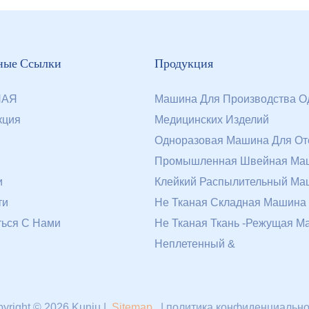
ные Ссылки
Продукция
НАЯ
Машина Для Производства О
кция
Медицинских Изделий
Одноразовая Машина Для От
Промышленная Швейная Ма
и
Клейкий Распылительный Ма
ти
Не Тканая Складная Машина
ться С Нами
Не Тканая Ткань -режущая М
Неплетенный &
yright © 2026 Kunju |
Sitemap
|
политика конфиденциально