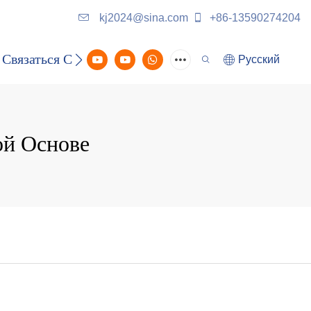
kj2024@sina.com
+86-13590274204
Связаться С Нами
Pусский
ой Основе