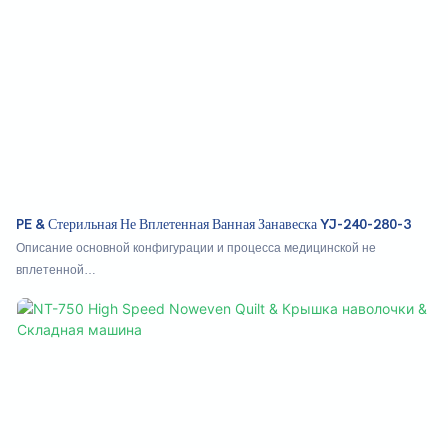
PE & Стерильная Не Вплетенная Ванная Занавеска YJ-240-280-3
Описание основной конфигурации и процесса медицинской не
вплетенной
Материал Рассказывания → Ультразвуковой композит → Абразивное
отверстие инструмента → Склад → продольное складывание w → резка
→ 100 последовательных складок в половине → Выход готового
продукта