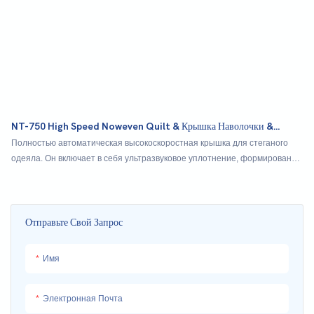
NT-750 High Speed ​​Noweven Quilt & Крышка Наволочки &
Складная Машина
Полностью автоматическая высокоскоростная крышка для стеганого
одеяла. Он включает в себя ультразвуковое уплотнение, формирование
обертывания, режущую рулон и окончательное складывание. Он также
используется в качестве большой обычной складной машины
Отправьте Свой Запрос
Имя
Электронная Почта