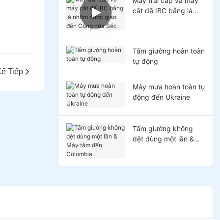
Máy trải cáp và máy
cắt đế IBC bằng lá
nhôm được giao đến
Cộng hòa Séc
Tấm giường hoàn toàn
tự động
ế Tiếp
Máy mưa hoàn toàn tự
động đến Ukraine
Tấm giường không
dệt dùng một lần &
Máy tắm đến
Colombia