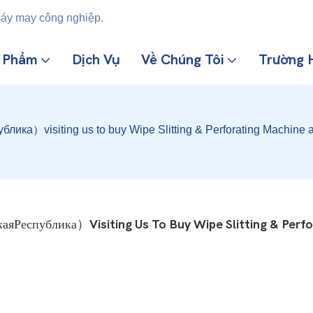
máy may công nghiệp.
n Phẩm
Dịch Vụ
Về Chúng Tôi
Trường 
ика）visiting us to buy Wipe Slitting & Perforating Machine 
Республика）visiting Us To Buy Wipe Slitting & Perfor