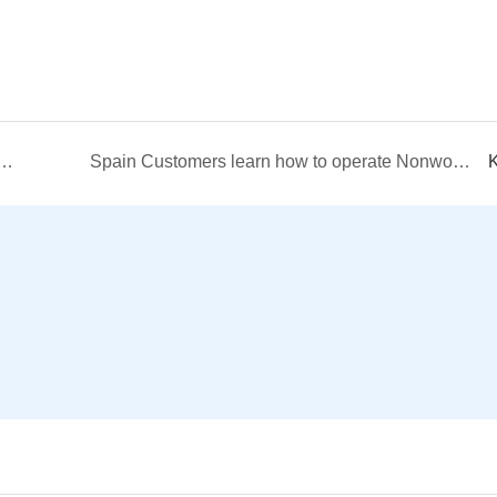
y cắt đế IBC bằng lá nhôm được giao đến Cộng hòa Séc
Spain Customers learn how to operate Nonwoven Wipe Printing & Folding & Cutting Machine.
K