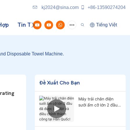
kj2024@sina.com
+86-13590274204
Hợp
Tin Tức
Liên Hệ Với Chúng Tôi
Tiếng Việt
and Disposable Towel Machine.
Đề Xuất Cho Bạn
ating 
Máy trải chăn điện
sưởi ấm cỡ lớn 2 đầu
đã được lắp đặt và
điều chỉnh thành công
tại Hàn Quốc!