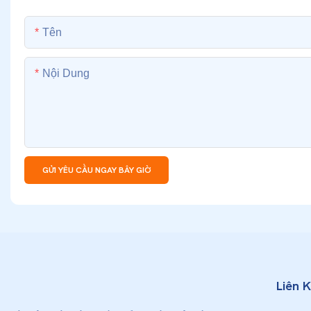
Tên
Nội Dung
GỬI YÊU CẦU NGAY BÂY GIỜ
Liên 