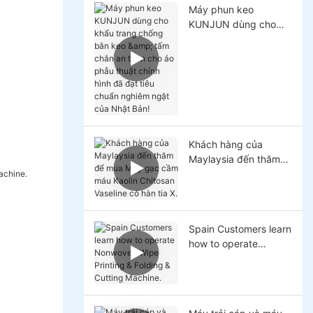
Máy phun keo
KUNJUN dùng cho
khẩu trang chống bắn
keo & tấm chắn an
toàn cho áo phẫu
thuật chỉnh hình đã
đạt tiêu chuẩn nghiêm
ngặt của Nhật Bản!
Khách hàng của
Maylaysia đến thăm
để mua Máy gạc cầm
máu Kaolin Chitosan
Vaseline có hàn tia X.
Spain Customers learn
how to operate
Nonwoven Wipe
Printing & Folding &
Cutting Machine.