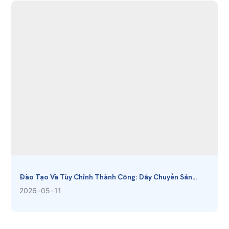
Đào Tạo Và Tùy Chỉnh Thành Công: Dây Chuyền Sản
Xuất Gạc Cầm Máu Tiên Tiến
2026
05
11