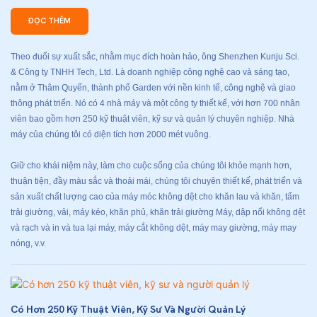
ĐỌC THÊM
Theo đuổi sự xuất sắc, nhằm mục đích hoàn hảo, ông Shenzhen Kunju Sci.
& Công ty TNHH Tech, Ltd. Là doanh nghiệp công nghệ cao và sáng tạo,
nằm ở Thâm Quyến, thành phố Garden với nền kinh tế, công nghệ và giao
thông phát triển. Nó có 4 nhà máy và một công ty thiết kế, với hơn 700 nhân
viên bao gồm hơn 250 kỹ thuật viên, kỹ sư và quản lý chuyên nghiệp. Nhà
máy của chúng tôi có diện tích hơn 2000 mét vuông.
Giữ cho khái niệm này, làm cho cuộc sống của chúng tôi khỏe mạnh hơn,
thuận tiện, đầy màu sắc và thoải mái, chúng tôi chuyên thiết kế, phát triển và
sản xuất chất lượng cao của máy móc không dệt cho khăn lau và khăn, tấm
trải giường, vải, máy kéo, khăn phủ, khăn trải giường Máy, dập nổi không dệt
và rạch và in và tua lại máy, máy cắt không dệt, máy may giường, máy may
nóng, v.v.
Có Hơn 250 Kỹ Thuật Viên, Kỹ Sư Và Người Quản Lý