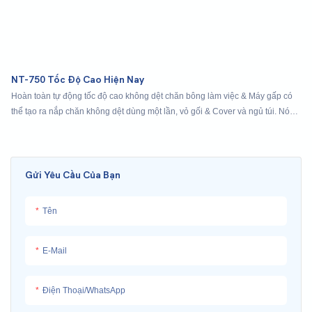
NT-750 Tốc Độ Cao Hiện Nay
Hoàn toàn tự động tốc độ cao không dệt chăn bông làm việc & Máy gấp có
thể tạo ra nắp chăn không dệt dùng một lần, vỏ gối & Cover và ngủ túi. Nó
bao gồm niêm phong siêu âm, hình thành gói, băng cắt cuộn và hình thành
gấp cuối cùng. Nó cũng được sử dụng như một máy gấp thông thường lớn
Gửi Yêu Cầu Của Bạn
Tên
E-Mail
Điện Thoại/whatsApp