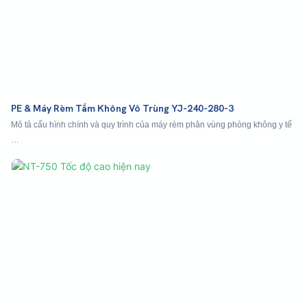
PE & Máy Rèm Tắm Không Vô Trùng YJ-240-280-3
Mô tả cấu hình chính và quy trình của máy rèm phân vùng phòng không y tế
Vật liệu tháo gỡ → tổng hợp siêu âm → mở công cụ mài mòn → gấp → gấp
w theo chiều dọc → cắt → → ba nếp gấp liên tiếp trong một nửa → sản
lượng của sản phẩm hoàn chỉnh