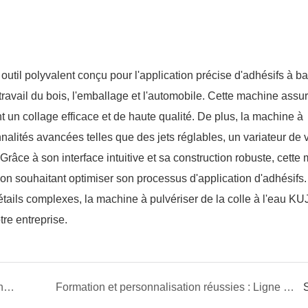
outil polyvalent conçu pour l'application précise d'adhésifs à b
 travail du bois, l'emballage et l'automobile. Cette machine assu
t un collage efficace et de haute qualité. De plus, la machine à
nalités avancées telles que des jets réglables, un variateur de v
Grâce à son interface intuitive et sa construction robuste, cette
ion souhaitant optimiser son processus d'application d'adhésifs
étails complexes, la
machine à pulvériser de la colle à l'eau K
tre entreprise.
Comment fabriquer un coussin chauffant pour véhicule à énergie nouvelle ?
Formation et personnalisation réussies : Ligne de production avancée de gaze hémostatique