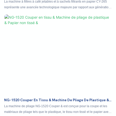
En Papier CY-265
La machine à filtres à café jetables et à sachets filtrants en papier CY-265
représente une avancée technologique majeure par rapport aux générations
précédentes. Elle élimine le tri manuel grâce à un système automatique de
recyclage des déchets qui sépare parfaitement les produits finis des chutes.
Cette innovation permet un comptage, un empilage et une gestion des
déchets entièrement automatisés, améliorant ainsi considérablement
l'efficacité. Pilotée par un système de contrôle PLC entièrement
servocommandé avec une interface homme-machine (IHM) intuitive, la
machine offre une automatisation exceptionnelle, une vitesse de production
accrue et une stabilité opérationnelle supérieure. Idéale pour les fabricants
recherchant précision, rendement et une intervention manuelle minimale.
NG-1520 Couper En Tissu & Machine De Pliage De Plastique &
Papier Non Tissé &
La machine de pliage NG-1520 Couper & est conçue pour la coupe et les
matériaux de pliage tels que le plastique, le tissu non tissé et le papier avec