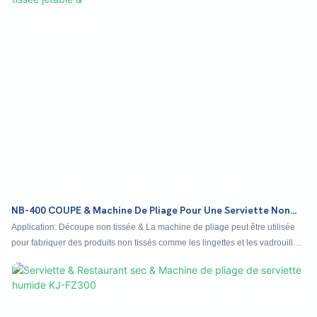
NB-400 COUPE & Machine De Pliage Pour Une Serviette Non
Tissée Jetable &
Application: Découpe non tissée & La machine de pliage peut être utilisée
pour fabriquer des produits non tissés comme les lingettes et les vadrouilles
non tissées, la table de table non tissée, la serviette de bain non tissée, les
cheveux non tissés et la serviette à pied, etc.