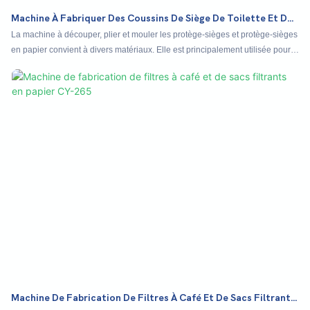
Machine À Fabriquer Des Coussins De Siège De Toilette Et Des
Coussins De Toilettes Jetables En Papier NB-JV380
La machine à découper, plier et mouler les protège-sièges et protège-sièges
en papier convient à divers matériaux. Elle est principalement utilisée pour
la production de PE, de tapis de toilette en film papier, de PD, de SMS, de
feuilles de beauté en PE, de draps chirurgicaux et autres produits, et permet
de personnaliser différentes formes de perforations.
Machine De Fabrication De Filtres À Café Et De Sacs Filtrants