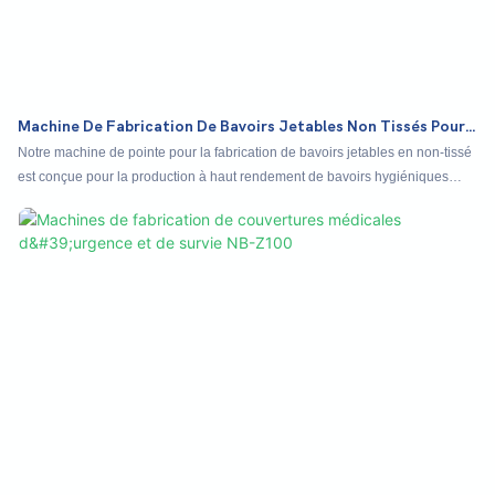
Machine De Fabrication De Bavoirs Jetables Non Tissés Pour
Personnes Âgées Et Bébés NE-200
Notre machine de pointe pour la fabrication de bavoirs jetables en non-tissé
est conçue pour la production à haut rendement de bavoirs hygiéniques
pour adultes et bébés. Elle automatise avec expertise le processus de
laminage, en assemblant des couches de non-tissé doux, de papier
hautement absorbant et de film PE imperméable pour créer un produit
unique et durable. Cette machine polyvalente produit des bavoirs de formes,
de tailles et de designs variés avec précision et rapidité. Idéale pour les
fabricants de fournitures médicales, de soins aux personnes âgées et de
produits pour bébés, elle garantit une production rentable de vêtements de
protection jetables essentiels.