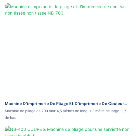
précision et efficacité. Cette machine est parfaite pour les entreprises qui
cherchent à rationaliser leur processus de production et à créer des nappes
professionnelles
Machine D'imprimerie De Pliage Et D'imprimerie De Couleur
Non Tissée Non Tissée NB-700
Machine de pliage de 700 mm: 4,5 mètres de long, 1,3 mètre de large, 1,7
de haut