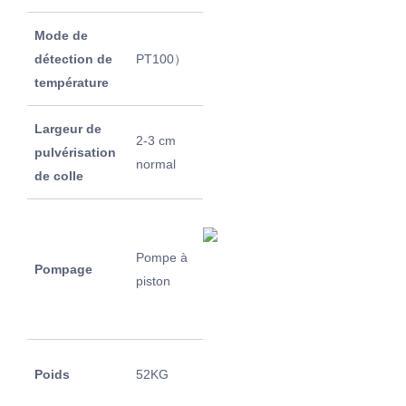
Mode de
détection de
PT100）
Volume
5L
température
Largeur de
2-3 cm
Longueur de
pulvérisation
3 mètres
normal
tuyau
de colle
Hot Host
Host
Pompe à
Pompage
Taille
580 *
piston
500 *
290 mm
Vitesse de
Poids
52KG
≤5L / H
fusion de colle