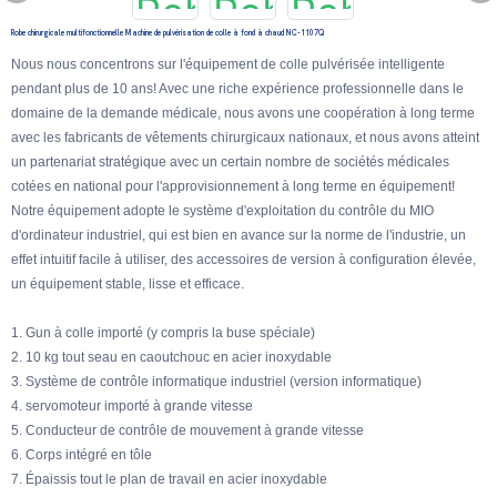
Robe chirurgicale multifonctionnelle Machine de pulvérisation de colle à fond à chaud NC-1107Q
Nous nous concentrons sur l'équipement de colle pulvérisée intelligente
pendant plus de 10 ans! Avec une riche expérience professionnelle dans le
domaine de la demande médicale, nous avons une coopération à long terme
avec les fabricants de vêtements chirurgicaux nationaux, et nous avons atteint
un partenariat stratégique avec un certain nombre de sociétés médicales
cotées en national pour l'approvisionnement à long terme en équipement!
Notre équipement adopte le système d'exploitation du contrôle du MIO
d'ordinateur industriel, qui est bien en avance sur la norme de l'industrie, un
effet intuitif facile à utiliser, des accessoires de version à configuration élevée,
un équipement stable, lisse et efficace.
1. Gun à colle importé (y compris la buse spéciale)
2. 10 kg tout seau en caoutchouc en acier inoxydable
3. Système de contrôle informatique industriel (version informatique)
4. servomoteur importé à grande vitesse
5. Conducteur de contrôle de mouvement à grande vitesse
6. Corps intégré en tôle
7. Épaissis tout le plan de travail en acier inoxydable