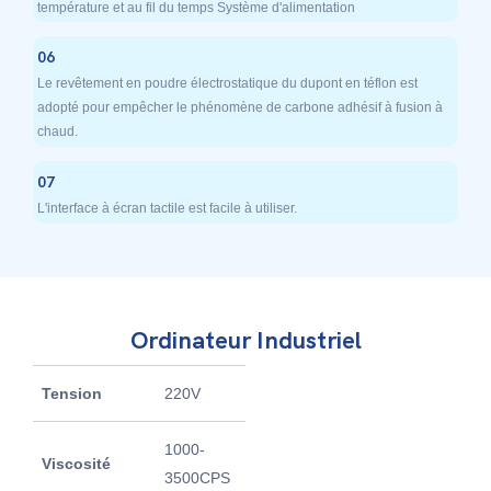
température et au fil du temps Système d'alimentation
06
Le revêtement en poudre électrostatique du dupont en téflon est
adopté pour empêcher le phénomène de carbone adhésif à fusion à
chaud.
07
L'interface à écran tactile est facile à utiliser.
Ordinateur Industriel
Tension
220V
Pouvoir
1800W
1000-
Température de
Viscosité
≤200℃
3500CPS
fonctionnement