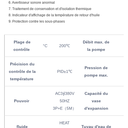
6. Avertisseur sonore anormal
7. Traitement de conservation et d'isolation thermique
8. Indicateur d'affichage de la température de retour d'huile
9. Protection contre les sous-phases
Plage de
Débit max. de
°C
200℃
L
contrôle
la pompe
Précision du
Pression de
contrôle de la
PID±1℃
K
pompe max.
température
AC3∮380V
Capacité du
Pouvoir
50HZ
vase
3P+E（5M）
d'expansion
HEAT
fluide
Tuyau d'eau de