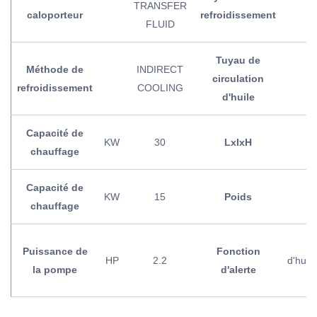
TRANSFER
caloporteur
refroidissement
FLUID
Tuyau de
Méthode de
INDIRECT
circulation
refroidissement
COOLING
d'huile
Capacité de
KW
30
LxlxH
chauffage
Capacité de
KW
15
Poids
chauffage
Puissance de
Fonction
HP
2.2
d'huil
la pompe
d'alerte