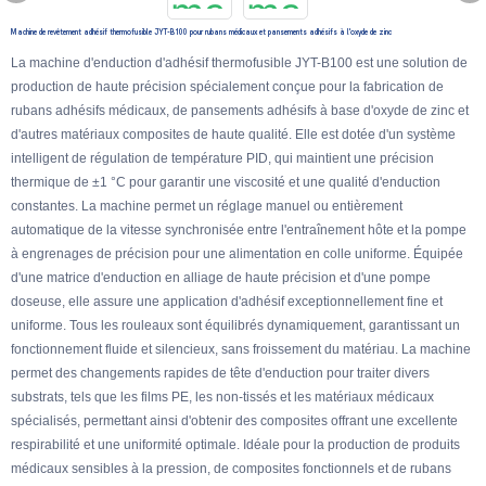
Machine de revêtement adhésif thermofusible JYT-B100 pour rubans médicaux et pansements adhésifs à l'oxyde de zinc
La machine d'enduction d'adhésif thermofusible JYT-B100 est une solution de
production de haute précision spécialement conçue pour la fabrication de
rubans adhésifs médicaux, de pansements adhésifs à base d'oxyde de zinc et
d'autres matériaux composites de haute qualité. Elle est dotée d'un système
intelligent de régulation de température PID, qui maintient une précision
thermique de ±1 °C pour garantir une viscosité et une qualité d'enduction
constantes. La machine permet un réglage manuel ou entièrement
automatique de la vitesse synchronisée entre l'entraînement hôte et la pompe
à engrenages de précision pour une alimentation en colle uniforme. Équipée
d'une matrice d'enduction en alliage de haute précision et d'une pompe
doseuse, elle assure une application d'adhésif exceptionnellement fine et
uniforme. Tous les rouleaux sont équilibrés dynamiquement, garantissant un
fonctionnement fluide et silencieux, sans froissement du matériau. La machine
permet des changements rapides de tête d'enduction pour traiter divers
substrats, tels que les films PE, les non-tissés et les matériaux médicaux
spécialisés, permettant ainsi d'obtenir des composites offrant une excellente
respirabilité et une uniformité optimale. Idéale pour la production de produits
médicaux sensibles à la pression, de composites fonctionnels et de rubans