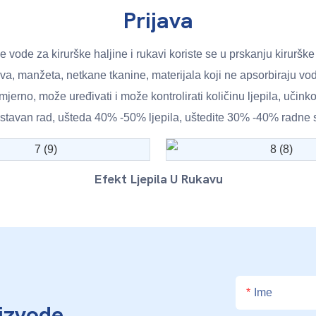
Prijava
e vode za kirurške haljine i rukavi koriste se u prskanju kirurš
ova, manžeta, netkane tkanine, materijala koji ne apsorbiraju vod
jerno, može uređivati ​​i može kontrolirati količinu ljepila, učinko
stavan rad, ušteda 40% -50% ljepila, uštedite 30% -40% radne 
Efekt Ljepila U Rukavu
Ime
izvode,