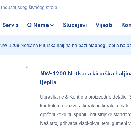
industrijskog šivaćeg stroja.
Servis
O Nama
Slučajevi
Vijesti
Kon
NW-1208 Netkana kirurška haljina na bazi hladnog ljepila na ba
NW-1208 Netkana kirurška haljina 
ljepila
Upravljanje & Kontrola proizvodne detalje: Si
kontroliraju iz izvora korak po korak, a mate
ojačani kako bi ispunili industrijske standar
Naš stroj prihvaća visokokvalitetni gumeni ve