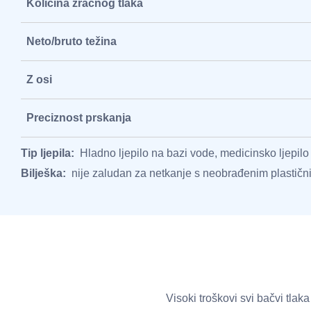
Količina zračnog tlaka
Neto/bruto težina
Z osi
Preciznost prskanja
Tip ljepila:
Hladno ljepilo na bazi vode, medicinsko ljepilo
Bilješka:
nije zaludan za netkanje s neobrađenim plastičn
Visoki troškovi svi bačvi tlak