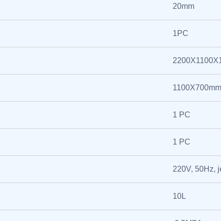
20mm
1PC
2200X1100X
1100X700m
1 PC
1 PC
220V, 50Hz, 
10L