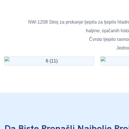
NW-1208 Stroj za prskanje ljepila za ljepilo hladn
haljine, ojačanih list
Čvrsto ljepilo ravnom
Jedno
Da Biste Pronašli Najbolje Pro