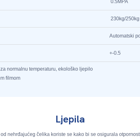
0.5MPA
230kg/250kg
Automatski p
+-0.5
 za normalnu temperaturu, ekološko ljepilo
im filmom
Ljepila
a od nehrđajućeg čelika koriste se kako bi se osigurala otpornost n