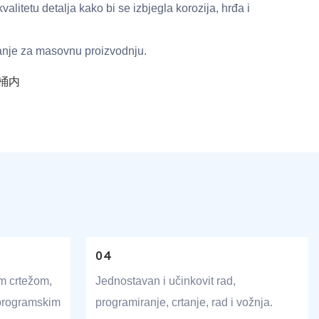
alitetu detalja kako bi se izbjegla korozija, hrđa i
vanje za masovnu proizvodnju.
04
m crtežom,
Jednostavan i učinkovit rad,
 programskim
programiranje, crtanje, rad i vožnja.