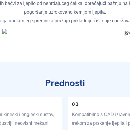
ih bačvi za ljepilo od nehrđajućeg čelika, obraćajući pažnju na kv
pogoršanje uzrokovano kemijom ljepila.
racija unutarnjeg spremnika pružaju prikladnije čišćenje i održa
Prednosti
03
i kineski i engleski sustav,
Kompatibilno s CAD izravni
ustriji, neovisni mekani
trakom za prskanje ljepila i