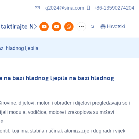
kj2024@sina.com
+86-13590274204
taktirajte Nas
Hrvatski
zi hladnog ljepila
na bazi hladnog ljepila na bazi hladnog
rovine, dijelovi, motori i obrađeni dijelovi pregledavaju se i
rijali modula, vodičice, motore i zrakoplova su mršavi i
de.
ntil, koji ima stabilan učinak atomizacije i dug radni vijek.