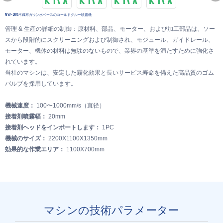
NW-208不織布ガウン水ベースのコールドグルー噴霧機
管理 & 生産の詳細の制御：原材料、部品、モーター、および加工部品は、ソー
スから段階的にスクリーニングおよび制御され、モジュール、ガイドレール、
モーター、機体の材料は無駄のないもので、業界の基準を満たすために強化さ
れています。
当社のマシンは、安定した霧化効果と長いサービス寿命を備えた高品質のゴム
バルブを採用しています。
機械速度：
100〜1000mm/s（直径）
接着剤噴霧幅：
20mm
接着剤ヘッドをインポートします：
1PC
機械のサイズ：
2200X1100X1350mm
効果的な作業エリア：
1100X700mm
マシンの技術パラメーター