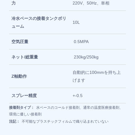
力
220V、50Hz、単相
冷水ベースの接着タンクボリ
10L
ューム
空気圧量
0.5MPA
ネット/総重量
230kg/250kg
自動的に100mmを持ち上
Z軸動作
げます
スプレー精度
+-0.5
接着剤タイプ：
水ベースのコールド接着剤、通常の温度医療接着剤、
環境に優しい接着剤
注記：
不可能なプラスチックフィルムで織り込まれていない