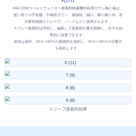
NW-1208コールドウォーター接着剤噴霧機外科用ガウン胸と袖は、
使い捨ての手術服、不織布ガウン、補強材、袖口、織り織り布、非
水吸収物質のドレープ、パッドなどに使用されます。
スプレー接着剤は均等に、編集して接着剤の量を制御し、出力を効
果的に改善できます。
単純な操作、40％〜50％の接着剤を節約し、30％〜40％の労働力
を節約します。
スリーブ接着剤効果