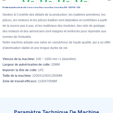
Machine de pulvérisation de colle à base à base d'eau à base d'eau à base d'eau NW-1208 NW-1208
Gestion & Contrôle des détails de la production: les matières premières, les
pièces, les moteurs et les pièces traitées sont dépistées et contrôlées à partir
de la source pas à pas, et les matériaux des modules, des rails de guidage,
des moteurs et des aéroniciers sont maigres et renforcés pour répondre aux
normes de l'industrie.
Notre machine adopte une valve en caoutchouc de haute qualité, qui a un effet
d'atomisation stable et une longue durée de vie.
Vitesse de la machine:
100 ~ 1000 mm / s (diamètre)
Largeur de pulvérisation de colle:
20MM
Importer la tête de colle:
1PC
Taille de la machine:
2200X1100X1350MM
Zone de travail efficace:
1100X700MM
Paramètre Technique De Machine