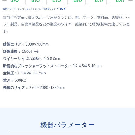
暖房プレートインテリジェントコンピュータ産業ミシンFM-10070
該当する製品：暖房スポーツ用品ミシンは、靴、ブーツ、衣料品、必需品、ペ
ット製品、自動車製品などの製品のワイヤー縫製および配線技術に適していま
す。
縫製エリア：
1000×700mm
縫製速度：
1500針/分
ワイヤーサイズの加熱：
1.0-5.0mm
断続的なプレッシャーフットストローク：
0.2-4.5/4.5-10mm
空気圧：
0.5MPA 1.81/min
重さ：
500KG
機械のサイズ：
2760×2080×1380mm
機器パラメーター