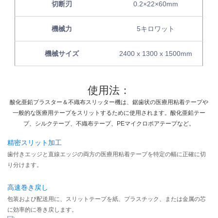
切断刃
0.2×22×60mm
機械力
5キロワット
機械サイズ
2400 x 1300 x 1500mm
使用法：
酸化亜鉛プラスター＆不織布スリッター機は、鋸歯状の医療用粘着テープや
一般的な医療用テープをスリットするために使用されます。酸化亜鉛テー
プ、シルクテープ、不織布テープ、PEマイクロポアテープなど。
精密スリット加工
歯付きエッジと直線エッジの両方の医療用粘着テープを特定の幅に正確に切
り分けます。
高速巻き戻し
包装および配送用に、スリットテープを紙、プラスチック、または金属の芯
に効率的に巻き戻します。