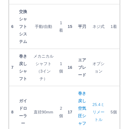
交換
シャ
1
6
フト
手動/自動
15
平刃
ネジ式
1着
着
シス
テム
巻き
メカニカル
エア
戻し
シャフト
1
オプシ
7
16
ブレ
シャ
（3イン
個
ョン
ード
フト
チ）
巻き
ガイ
戻し
25.4ミ
ドロ
2
空気
8
直径90mm
17
リメー
5個
ーラ
個
圧シ
トル
ー
ャフ