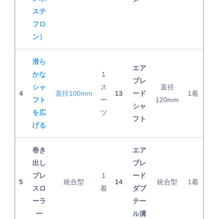
ステ
フロ
ン）
滑ら
エア
かな
1
ブレ
シャ
ス
直径
4
直径100mm
13
ード
1着
フト
ー
120mm
シャ
を広
ツ
フト
げる
巻き
エア
出し
ブレ
プレ
1
ード
5
統合型
14
統合型
1着
スロ
着
ダブ
ーラ
テー
ー
ル溝