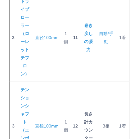
ドラ
イブ
ロー
ラー
巻き
（ロ
1
戻し
自動/手
2
直径100mm
11
1着
ーレ
個
の張
動
ット
力
テフ
ロ
ン）
テン
ショ
ンシ
ャフ
長さ
ト
1
計カ
3
直径100mm
12
3相
1着
（エ
個
ウン
ンボ
ター