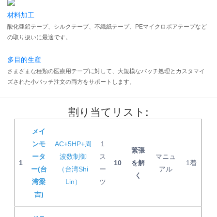
材料加工
酸化亜鉛テープ、シルクテープ、不織紙テープ、PEマイクロポアテープなど
の取り扱いに最適です。
多目的生産
さまざまな種類の医療用テープに対して、大規模なバッチ処理とカスタマイ
ズされた小バッチ注文の両方をサポートします。
割り当てリスト:
メイ
ンモ
AC+5HP+周
1
緊張
ータ
波数制御
ス
マニュ
1
10
を解
1着
ー(台
（台湾Shi
ー
アル
く
湾梁
Lin）
ツ
吉)