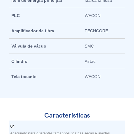
Item de energia principal
Marca famosa
PLC
WECON
Amplificador de fibra
TECHCORE
Válvula de vácuo
SMC
Cilindro
Airtac
Tela tocante
WECON
Características
01
Adequado para diferentes tamanhos, toalhas secas e úmidas.