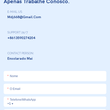
Apenas Trabalhe Conosco.
E-MAIL US
Mdj668@gmail.com
SUPPORT 24/7
+8613590274204
CONTACT PERSON:
Ensolarado Mai
Nome
O Email
Telefone/whatsApp
+1