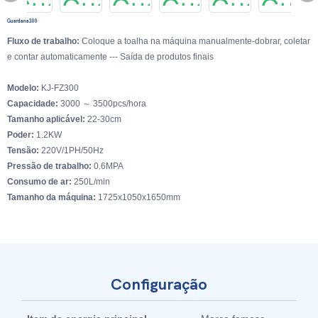
Guardana300
Fluxo de trabalho:
Coloque a toalha na máquina manualmente-dobrar, coletar
e contar automaticamente --- Saída de produtos finais
Modelo:
KJ-FZ300
Capacidade:
3000 ～ 3500pcs/hora
Tamanho aplicável:
22-30cm
Poder:
1.2KW
Tensão:
220V/1PH/50Hz
Pressão de trabalho:
0.6MPA
Consumo de ar:
250L/min
Tamanho da máquina:
1725x1050x1650mm
Configuração