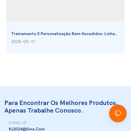
Treinamento E Personalização Bem-Sucedidos: Linha
De Produção Avançada De Gaze Hemostática
2026
05
11
Para Encontrar Os Melhores Produtos,
Apenas Trabalhe Conosco.
E-MAIL US
Kj2024@sina.com