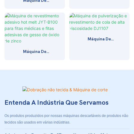
Máquina De
De Pulverização De
Pulverização
Cola E Adesivo On-
Automática De
Line KJ-0605
Adesivo De Água Fria
E Adesivo
Termofusível KJ-
1106
Máquina De
Pulverização E
Máquina De
Revestimento De
Revestimento
Cola De Alta
Adesivo Hot Melt
Viscosidade DJ1107
JYT-B100 Para Fitas
Médicas E Fitas
Adesivas De Gesso
De Óxido De Zinco
Entenda A Indústria Que Servamos
Os produtos produzidos por nossas máquinas descartáveis de produtos não
tecidos são usados em várias indústrias.