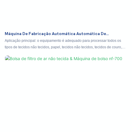
Máquina De Fabricação Automática Automática De
Fabricação De Esfrego300
Aplicação principal: o equipamento é adequado para processar todos os
tipos de tecidos não tecidos, papel, tecidos não tecidos, tecidos de couro,
tecidos de couro, tecidos de cama, tecidos de cama, tecidos para tecidos,
tecidos de couro, tecidos com poucos, etc.
Processo de trabalho: desenrolamento síncrono de matéria-prima-> tração->
retrocedendo-> contagem e tipo de pista de corte de facas circulares