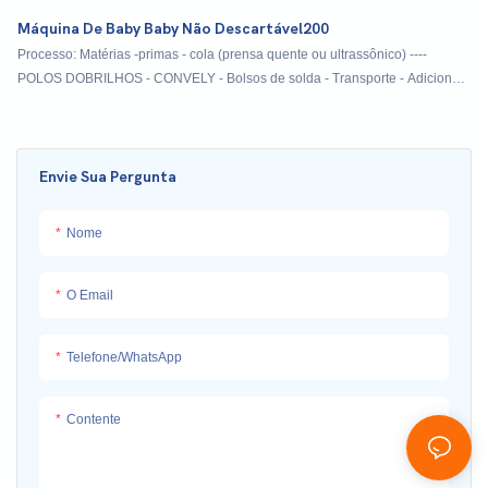
Máquina De Baby Baby Não Descartável200
Processo: Matérias -primas - cola (prensa quente ou ultrassônico) ----
POLOS DOBRILHOS - CONVELY - Bolsos de solda - Transporte - Adicione
fita lateral dupla - corte - Dobragem - embalagem - saída do produto
acabado
Envie Sua Pergunta
Nome
O Email
Telefone/whatsApp
Contente