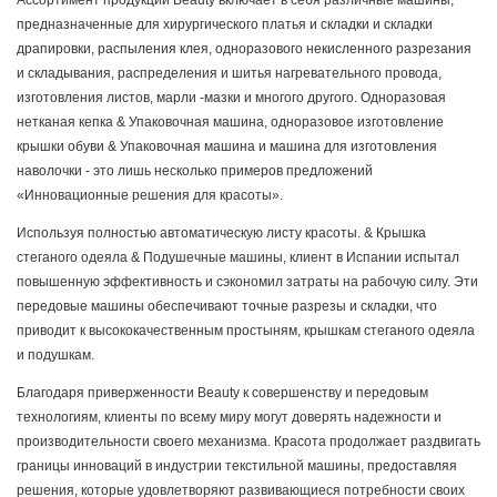
Ассортимент продукции Beauty включает в себя различные машины,
предназначенные для хирургического платья и складки и складки
драпировки, распыления клея, одноразового некисленного разрезания
и складывания, распределения и шитья нагревательного провода,
изготовления листов, марли -мазки и многого другого. Одноразовая
нетканая кепка & Упаковочная машина, одноразовое изготовление
крышки обуви & Упаковочная машина и машина для изготовления
наволочки - это лишь несколько примеров предложений
«Инновационные решения для красоты».
Используя полностью автоматическую листу красоты. & Крышка
стеганого одеяла & Подушечные машины, клиент в Испании испытал
повышенную эффективность и сэкономил затраты на рабочую силу. Эти
передовые машины обеспечивают точные разрезы и складки, что
приводит к высококачественным простыням, крышкам стеганого одеяла
и подушкам.
Благодаря приверженности Beauty к совершенству и передовым
технологиям, клиенты по всему миру могут доверять надежности и
производительности своего механизма. Красота продолжает раздвигать
границы инноваций в индустрии текстильной машины, предоставляя
решения, которые удовлетворяют развивающиеся потребности своих