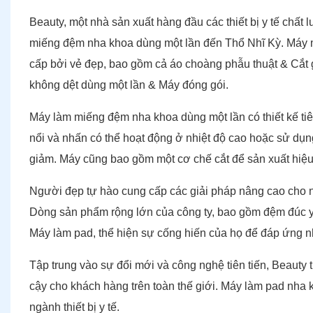
Beauty, một nhà sản xuất hàng đầu các thiết bị y tế chấ
miếng đệm nha khoa dùng một lần đến Thổ Nhĩ Kỳ. Máy m
cấp bởi vẻ đẹp, bao gồm cả áo choàng phẫu thuật & Cắt 
không dệt dùng một lần & Máy đóng gói.
Máy làm miếng đệm nha khoa dùng một lần có thiết kế tiê
nổi và nhấn có thể hoạt động ở nhiệt độ cao hoặc sử dụn
giảm. Máy cũng bao gồm một cơ chế cắt để sản xuất hiệ
Người đẹp tự hào cung cấp các giải pháp nâng cao cho ng
Dòng sản phẩm rộng lớn của công ty, bao gồm đệm đúc y 
Máy làm pad, thể hiện sự cống hiến của họ để đáp ứng 
Tập trung vào sự đổi mới và công nghệ tiên tiến, Beauty t
cậy cho khách hàng trên toàn thế giới. Máy làm pad nha k
ngành thiết bị y tế.