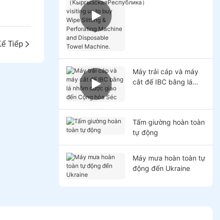
（КыргызскаяРеспуб
лика）visiting us to
buy Wipe Slitting &
Perforating Machine
ế Tiếp
and Disposable Towel
Machine.
Máy trải cáp và máy
cắt đế IBC bằng lá
nhôm được giao đến
Cộng hòa Séc
Tấm giường hoàn toàn
tự động
Máy mưa hoàn toàn tự
động đến Ukraine