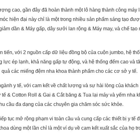
t lượng cao, gần đây đã hoàn thành một lô hàng thành công máy 
óc hiện đại này chỉ là một trong nhiều sản phẩm sáng tạo đư
giảm dần & Máy gấp, dây sưởi lan rộng & Máy may, và chế tạo
n tiến, với 2 nguồn cấp dữ liệu đồng bộ của cuộn jumbo, hệ th
g lực ép lạnh, khả năng gấp tự động, và hệ thống đếm cao và t
u quả các miếng đệm nha khoa thành phẩm cho các cơ sở y tế.
ành y tế, với cam kết về chất lượng và sự hài lòng của khách
tế & Cotton Roll & Gai & Cắt băng & Tua lại máy và yếm nha 
nhu cầu đa dạng của các chuyên gia chăm sóc sức khỏe.
iếp tục mở rộng phạm vi toàn cầu và cung cấp các thiết bị y tế đ
hoa dùng một lần chỉ là một ví dụ về cam kết xuất sắc của họ t