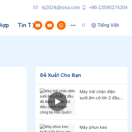
kj2024@sina.com
+86-13590274204
Hợp
Tin Tức
Liên Hệ Với Chúng Tôi
Tiếng Việt
Đề Xuất Cho Bạn
Máy trải chăn điện
sưởi ấm cỡ lớn 2 đầu
đã được lắp đặt và
điều chỉnh thành công
tại Hàn Quốc!
Máy phun keo