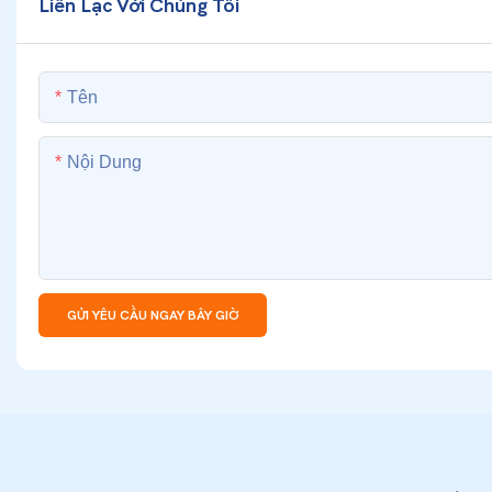
Liên Lạc Với Chúng Tôi
Tên
Nội Dung
GỬI YÊU CẦU NGAY BÂY GIỜ