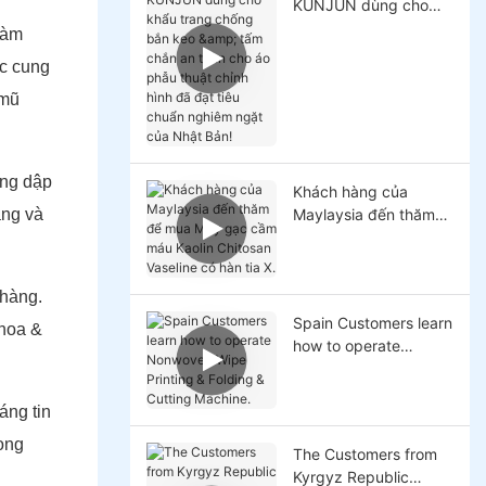
KUNJUN dùng cho
khẩu trang chống bắn
làm
keo & tấm chắn an
ợc cung
toàn cho áo phẫu
thuật chỉnh hình đã
 mũ
đạt tiêu chuẩn nghiêm
ngặt của Nhật Bản!
ống dập
Khách hàng của
ăng và
Maylaysia đến thăm
để mua Máy gạc cầm
máu Kaolin Chitosan
Vaseline có hàn tia X.
 hàng.
Spain Customers learn
khoa &
how to operate
Nonwoven Wipe
Printing & Folding &
áng tin
Cutting Machine.
rong
The Customers from
Kyrgyz Republic