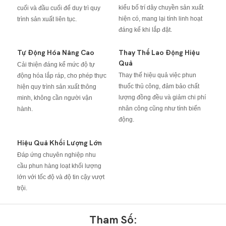
kiểu bố trí dây chuyền sản xuất
cuối và đầu cuối để duy trì quy
hiện có, mang lại tính linh hoạt
trình sản xuất liên tục.
đáng kể khi lắp đặt.
Tự Động Hóa Nâng Cao
Thay Thế Lao Động Hiệu
Quả
Cải thiện đáng kể mức độ tự
Thay thế hiệu quả việc phun
động hóa lắp ráp, cho phép thực
thuốc thủ công, đảm bảo chất
hiện quy trình sản xuất thông
lượng đồng đều và giảm chi phí
minh, không cần người vận
nhân công cũng như tính biến
hành.
động.
Hiệu Quả Khối Lượng Lớn
Đáp ứng chuyên nghiệp nhu
cầu phun hàng loạt khối lượng
lớn với tốc độ và độ tin cậy vượt
trội.
Tham Số: