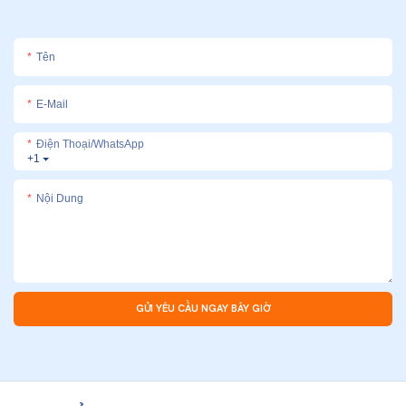
Tên
E-Mail
Điện Thoại/whatsApp
+1
Nội Dung
GỬI YÊU CẦU NGAY BÂY GIỜ