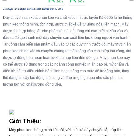
Dây chuyền sản xuất phun keo và chất kết dính trực tuyến KJ-0605
Dây chuyền sản xuất phun keo và chất kết dính trực tuyến KJ-0605 là hệ thống
phun keo thông minh, tích hợp, được thiết kế để tự động hóa liền mạch. Máy
được tích hợp băng tải, cho phép kết nối dễ dàng với các thiết bị đầu vào và
đầu ra để tạo thành một dây chuyền sản xuất liên tục không người vận hành.
Tự động cảm biến sản phẩm đầu vào từ các quy trình trước đó, máy thực hiện
phun keo chính xác và chuyển chúng ra mà không cần can thiệp thủ công, đạt
được tự động hóa hoàn toàn từ khâu nạp liệu đến dỡ liệu. Máy phun keo này
có thể được sử dụng trong các ngành công nghiệp in ấn bao bì, mỹ phẩm và
điện tử, hỗ trợ điều chỉnh bố trí linh hoạt, nâng cao mức độ tự động hóa, thay
thế đáng tin cậy lao động thủ công và đáp ứng hiệu quả nhu cầu phun số
lượng lớn với chất lượng đồng đều.
Giới Thiệu:
Máy phun keo thông minh kết nối, với thiết kế dây chuyền lắp ráp tích