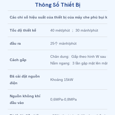
Thông Số Thiết Bị
Các chỉ số hiệu suất của thiết bị của máy che phủ bụi khôn
Tốc độ thiết kế
40 mét/phút ； 30 mảnh/phút
đầu ra
25个 mảnh/phút
Chân dung: Gấp theo hình W sau khi g
Cách gấp
Nằm ngang: 3 lần gập mặt lên mặt
Đã cài đặt nguồn
Khoảng 15kW
điện
Nguồn không khí
0,6MPa-0,8MPa
đầu vào