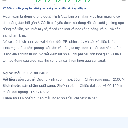
KJCZ-80-240-3 Bìa giường không dệt dùng một lần dùng một lần & Máy kiểm tra y tế Máy che
Hoàn toàn tự động không dệt & PE & Máy làm phim làm việc trên giường có
tính năng đàn hồi gắn & Cắt lỗ chủ yếu được sử dụng để sản xuất giường ngủ
dùng một lần, bìa thiết bị y tế, tất cả các loại vỏ bọc công cộng, vỏ bụi và các
sản phẩm khác
Nó có thể thích nghi với vải không dệt, PE, phim giấy và các vật liệu khác.
Phương pháp niêm phong siêu âm và nóng là tùy chọn. Chiều dài sản phẩm
được điều chỉnh tự do. Nó tiết kiệm rất nhiều chi phí tiêu tốn thời gian và tiêu
tốn lao động của việc may thủ công và cải thiện hiệu quả sản xuất.
Người mẫu:
KJCZ- 80-240-3
Vật liệu cuộn cụ thể:
Đường kính cuộn maxi: 80cm; Chiều rộng maxi: 250CM
Kích thước sản phẩm cuối cùng:
Giường bìa ： Chiều dài dọc: 长 60-150cm,
chiều dài ngang: 150-240CM
Tham số sản phẩm:
Theo mẫu hoặc nhu cầu chi tiết của bạn