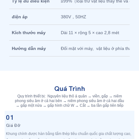
Tỷ lệ đủ điều kiện
≥99%（loại trừ vật liệu thay thế và chín
điện áp
380V，50HZ
Kích thước máy
Dài 11 × rộng 5 × cao 2,8 mét
Hướng dẫn máy
Đối mặt với máy, vật liệu ở phía thao t
Quá Trình
Quy trình thiết bị: Nguyên liệu thô á quân → viền, gấp → niêm
phong siêu âm ở cả hai bên → niêm phong siêu âm ở cả hai đầu
→ gấp một nửa → gấp hình chữ W → Cắt → ba lần gấp liên tiếp
01
Giá Đỡ
Khung chính được hàn bằng tấm thép tiêu chuẩn quốc gia chất lượng cao,