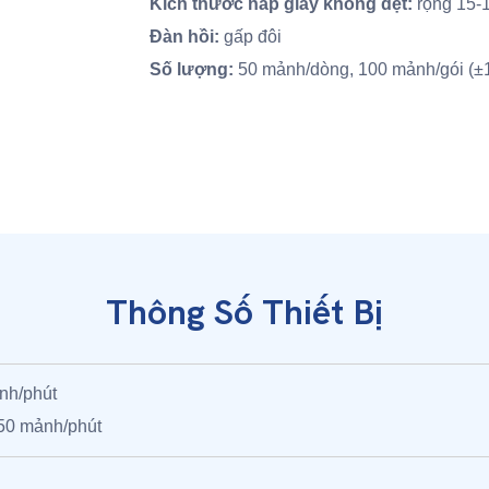
Kích thước nắp giày không dệt:
rộng 15-
Đàn hồi:
gấp đôi
Số lượng:
50 mảnh/dòng, 100 mảnh/gói (±
Thông Số Thiết Bị
ảnh/phút
150 mảnh/phút