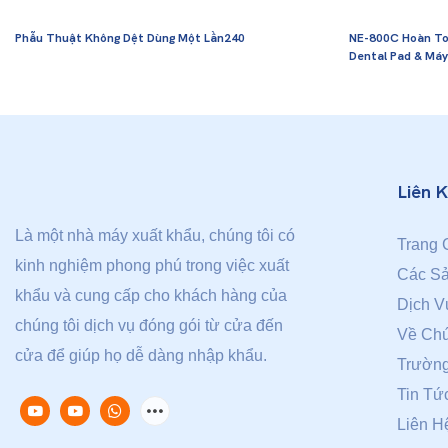
Phẫu Thuật Không Dệt Dùng Một Lần240
NE-800C Hoàn To
Dental Pad & Má
Liên 
Là một nhà máy xuất khẩu, chúng tôi có
Trang 
kinh nghiệm phong phú trong việc xuất
Các S
khẩu và cung cấp cho khách hàng của
Dịch V
chúng tôi dịch vụ đóng gói từ cửa đến
Về Chú
cửa để giúp họ dễ dàng nhập khẩu.
Trườn
Tin Tứ
Liên H