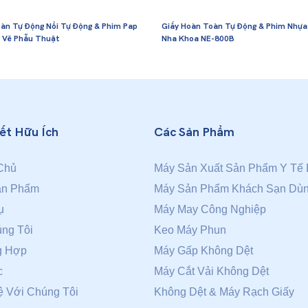
àn Tự Động Nổi Tự Động & Phim Pap
Giấy Hoàn Toàn Tự Động & Phim Nhựa
y Vẽ Phẫu Thuật
Nha Khoa NE-800B
Kết Hữu Ích
Các Sản Phẩm
Chủ
Máy Sản Xuất Sản Phẩm Y Tế 
ản Phẩm
Máy Sản Phẩm Khách Sạn Dùn
ụ
Máy May Công Nghiệp
ng Tôi
Keo Máy Phun
g Hợp
Máy Gấp Không Dệt
c
Máy Cắt Vải Không Dệt
ệ Với Chúng Tôi
Không Dệt & Máy Rạch Giấy