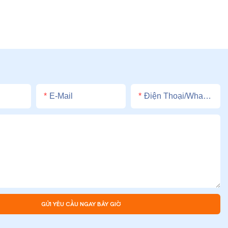
E-Mail
Điện Thoại/whatsApp
GỬI YÊU CẦU NGAY BÂY GIỜ