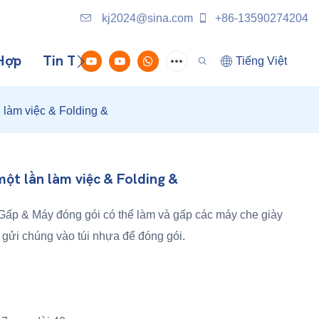
kj2024@sina.com
+86-13590274204
Hợp
Tin Tức
Liên Hệ Với Chúng Tôi
Tiếng Việt
 làm việc & Folding &
ột lần làm việc & Folding &
 Gấp & Máy đóng gói có thể làm và gấp các máy che giày
 gửi chúng vào túi nhựa để đóng gói.