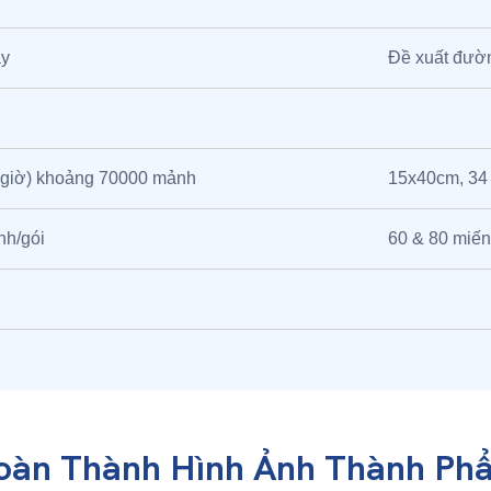
ây
Đề xuất đườn
 giờ) khoảng 70000 mảnh
15x40cm, 34
nh/gói
60 & 80 miến
oàn Thành Hình Ảnh Thành Ph