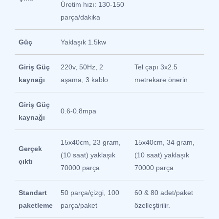
Üretim hızı: 130-150
parça/dakika
Güç
Yaklaşık 1.5kw
Giriş Güç
220v, 50Hz, 2
Tel çapı 3x2.5
kaynağı
aşama, 3 kablo
metrekare önerin
Giriş Güç
0.6-0.8mpa
kaynağı
15x40cm, 23 gram,
15x40cm, 34 gram,
Gerçek
(10 saat) yaklaşık
(10 saat) yaklaşık
çıktı
70000 parça
70000 parça
Standart
50 parça/çizgi, 100
60 & 80 adet/paket
paketleme
parça/paket
özelleştirilir.