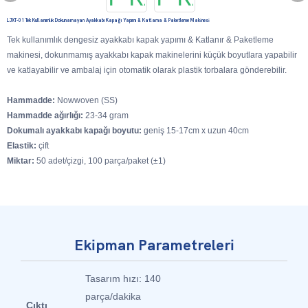
LJXT-01 Tek Kullanımlık Dokunamayan Ayakkabı Kapağı Yapımı & Katlama & Paketleme Makinesi
Tek kullanımlık dengesiz ayakkabı kapak yapımı & Katlanır & Paketleme
makinesi, dokunmamış ayakkabı kapak makinelerini küçük boyutlara yapabilir
ve katlayabilir ve ambalaj için otomatik olarak plastik torbalara gönderebilir.
Hammadde:
Nowwoven (SS)
Hammadde ağırlığı:
23-34 gram
Dokumalı ayakkabı kapağı boyutu:
geniş 15-17cm x uzun 40cm
Elastik:
çift
Miktar:
50 adet/çizgi, 100 parça/paket (±1)
Ekipman Parametreleri
Tasarım hızı: 140
parça/dakika
Çıktı