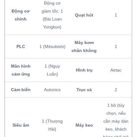
Động cơ
Động cơ
giảm tốc: 1
Quạt hút
1
chính
(Đài Loan
Yongkun)
Máy bơm
PLC
1 (Mitsubishi)
1
chân không
Màn hình
1 (Ngụy
Hình trụ
Airtac
cảm ứng
Luân)
Cảm biến
Autonics
Trục xả
2
1 bộ (tùy
chọn, nếu
1 (Thượng
cần máy dán
Siêu âm
Máy keo
Hải)
keo, khách
hàng phải trả