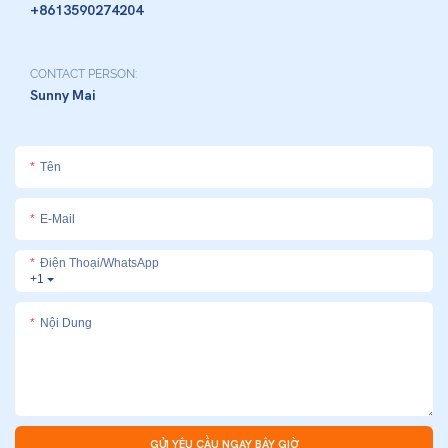
+8613590274204
CONTACT PERSON:
Sunny Mai
Tên
E-Mail
Điện Thoại/whatsApp
+1
Nội Dung
GỬI YÊU CẦU NGAY BÂY GIỜ