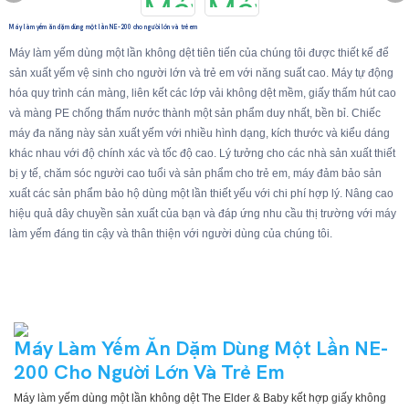
Máy làm yếm ăn dặm dùng một lần NE-200 cho người lớn và trẻ em
Máy làm yếm dùng một lần không dệt tiên tiến của chúng tôi được thiết kế để
sản xuất yếm vệ sinh cho người lớn và trẻ em với năng suất cao. Máy tự động
hóa quy trình cán màng, liên kết các lớp vải không dệt mềm, giấy thấm hút cao
và màng PE chống thấm nước thành một sản phẩm duy nhất, bền bỉ. Chiếc
máy đa năng này sản xuất yếm với nhiều hình dạng, kích thước và kiểu dáng
khác nhau với độ chính xác và tốc độ cao. Lý tưởng cho các nhà sản xuất thiết
bị y tế, chăm sóc người cao tuổi và sản phẩm cho trẻ em, máy đảm bảo sản
xuất các sản phẩm bảo hộ dùng một lần thiết yếu với chi phí hợp lý. Nâng cao
hiệu quả dây chuyền sản xuất của bạn và đáp ứng nhu cầu thị trường với máy
làm yếm đáng tin cậy và thân thiện với người dùng của chúng tôi.
Máy Làm Yếm Ăn Dặm Dùng Một Lần NE-
200 Cho Người Lớn Và Trẻ Em
Máy làm yếm dùng một lần không dệt The Elder & Baby kết hợp giấy không