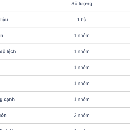
Số lượng
liệu
1 bộ
ăn
1 nhóm
 độ lệch
1 nhóm
1 nhóm
1 nhóm
ng cạnh
1 nhóm
uôn
2 nhóm