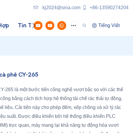
kj2024@sina.com
+86-13590274204
Hợp
Tin Tức
Liên Hệ Với Chúng Tôi
Tiếng Việt
c cà phê CY-265
 CY-265 là một bước tiến công nghệ vượt bậc so với các thế
 công bằng cách tích hợp hệ thống tái chế rác thải tự động,
ế liệu. Cải tiến này cho phép đếm, xếp chồng và xử lý rác
hiệu suất. Được điều khiển bởi hệ thống điều khiển PLC
HMI) trực quan, máy mang lại khả năng tự động hóa vượt