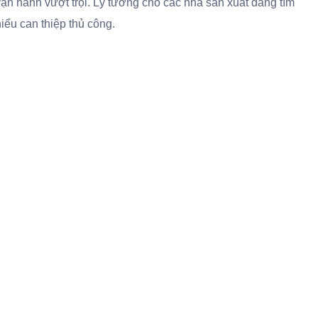
 vận hành vượt trội. Lý tưởng cho các nhà sản xuất đang tìm
iểu can thiệp thủ công.