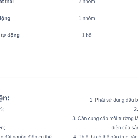
ất thải
2 nhóm
 động
1 nhóm
 tự động
1 bộ
ện:
1. Phải sử dụng dầu b
%;
2
3. Cần cung cấp môi trường là
ên;
điện của sả
p đặt nguồn điện cụ thể.
4. Thiết bị có thể gặp trục tr