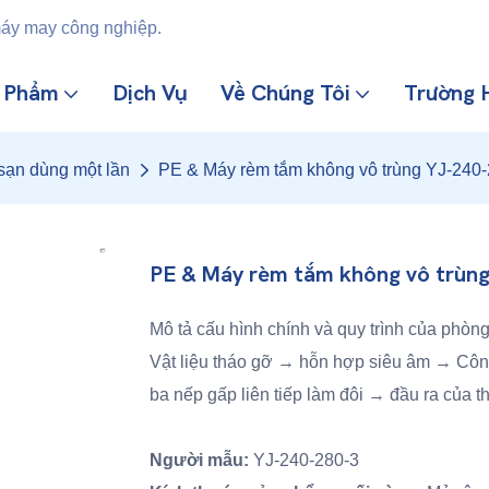
máy may công nghiệp.
n Phẩm
Dịch Vụ
Về Chúng Tôi
Trường 
sạn dùng một lần
PE & Máy rèm tắm không vô trùng YJ-240
PE & Máy rèm tắm không vô trùn
Mô tả cấu hình chính và quy trình của phò
Vật liệu tháo gỡ → hỗn hợp siêu âm → C
ba nếp gấp liên tiếp làm đôi → đầu ra của 
Người mẫu:
YJ-240-280-3