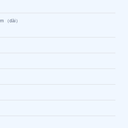
0cm （dài）