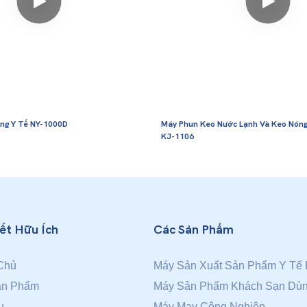
ng Y Tế NY-1000D
Máy Phun Keo Nước Lạnh Và Keo Nón
KJ-1106
Kết Hữu Ích
Các Sản Phẩm
Chủ
Máy Sản Xuất Sản Phẩm Y Tế 
ản Phẩm
Máy Sản Phẩm Khách Sạn Dùn
ụ
Máy May Công Nghiệp