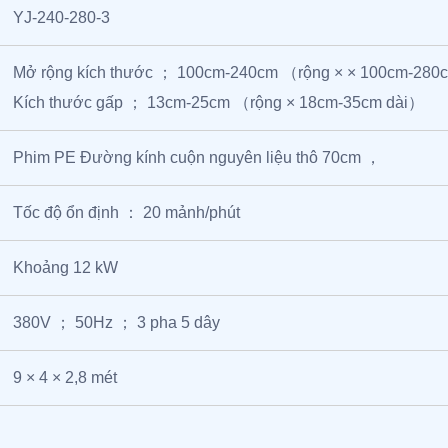
YJ-240-280-3
Mở rộng kích thước ； 100cm-240cm （rộng × × 100cm-28
Kích thước gấp ； 13cm-25cm （rộng × 18cm-35cm dài）
Phim PE Đường kính cuộn nguyên liệu thô 70cm ，
Tốc độ ổn định ： 20 mảnh/phút
Khoảng 12 kW
380V ； 50Hz ； 3 pha 5 dây
9 × 4 × 2,8 mét