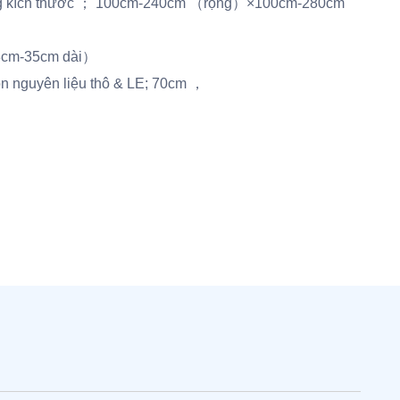
g kích thước ； 100cm-240cm （rộng）×100cm-280cm
18cm-35cm dài）
n nguyên liệu thô & LE; 70cm ，