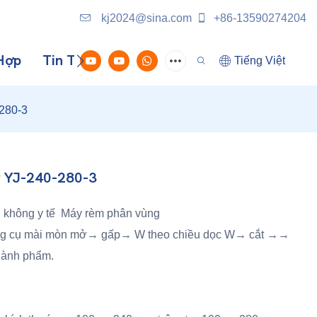
kj2024@sina.com
+86-13590274204
Hợp
Tin Tức
Liên Hệ Với Chúng Tôi
Tiếng Việt
-280-3
g YJ-240-280-3
ng không y tế Máy rèm phân vùng
ông cụ mài mòn mở→ gấp→ W theo chiều dọc W→ cắt →→
thành phẩm.