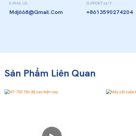
E-MAIL US
SUPPORT 24/7
Mdj668@gmail.com
+8613590274204
Sản Phẩm Liên Quan