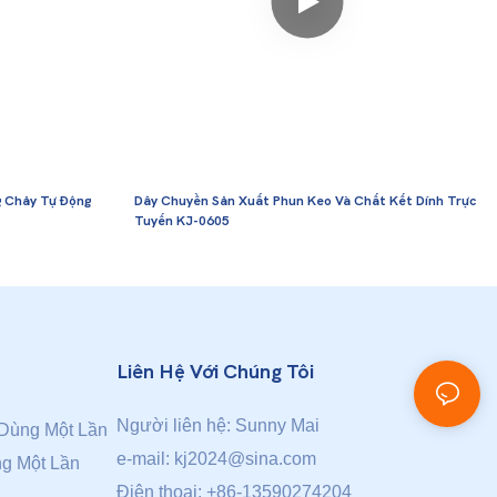
g Chảy Tự Động
Dây Chuyền Sản Xuất Phun Keo Và Chất Kết Dính Trực
Tuyến KJ-0605
Liên Hệ Với Chúng Tôi
Người liên hệ: Sunny Mai
Dùng Một Lần
e-mail:
kj2024@sina.com
g Một Lần
Điện thoại: +86-13590274204