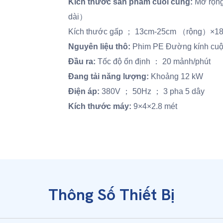
Kích thước sản phẩm cuối cùng:
Mở rộn
dài）
Kích thước gấp ； 13cm-25cm （rộng）×
Nguyên liệu thô:
Phim PE Đường kính cuộ
Đầu ra:
Tốc độ ổn định ： 20 mảnh/phút
Đang tải năng lượng:
Khoảng 12 kW
Điện áp:
380V ； 50Hz ； 3 pha 5 dây
Kích thước máy:
9×4×2.8 mét
Thông Số Thiết Bị