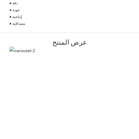
● دقة
● جودة
● إنتاجية
● مصداقية
عرض المنتج