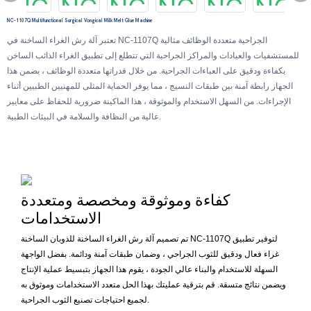
NC-1107Q Multifunctional Surgical Vongical Milk Melt Glue Machine
تعتبر آلة رش الغراء الساخنة في NC-1107Q الجراحية متعددة الوظائف مثالية
للمستشفيات والعيادات والمراكز الجراحية التي تتطلع إلى تطبيق الغراء الذائب الساخن
بكفاءة ودقيق على العباءات الجراحية. من خلال قدراتها متعددة الوظائف ، يضمن هذا
الجهاز رابطة آمنة بين طبقات النسيج ، مما يوفر الحماية المثلى للمهنيين الطبيين أثناء
الإجراءات. من السهل الاستخدام والموثوقة ، هذا الماكينة ضرورية للحفاظ على معايير
عالية من النظافة والسلامة في البيئات الطبية.
كفاءة وموثوقة ومخصصة ومتعددة
الاستخدامات
تم تصميم آلة رش الغراء الساخنة للذوبان الساخنة NC-1107Q لتوفير تطبيق
غراء فعال ودقيق للثوب الجراحي ، وضمان طبقات آمنة ودائمة. بفضل الواجهة
السهلة للاستخدام والبناء عالي الجودة ، يقوم هذا الجهاز بتبسيط عملية الإنتاج
ويضمن نتائج متسقة. قم بترقية عمليتك بهذا الحل متعدد الاستخدامات وموثوق به
لجميع احتياجات تصنيع الثوب الجراحية.