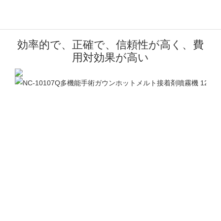
効率的で、正確で、信頼性が高く、費
用対効果が高い
効
的
NC
10
マ
ン
は
シ
ム
ス
効
的
動