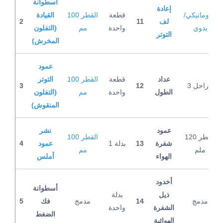
أسطوانة
إعادة
أوتوماتيكي/
قطعة
القطر 100
القيادة
لف
11
2
يدوي
واحدة
مم
(التفلون
التوتر
المخرش)
عمود
عداد
قطعة
القطر 100
التوتر
3 مراحل
12
3
الطول
واحدة
مم
(التفلون
المنقوش)
عمود
نشر
القطر 120
القطر 100
شفرة
13
1 بدلة
عمود
4
ملم
مم
الهواء
أملس
أخدود
أسطوانة
ذيل
بدلة
مدمج
14
مدمج
فك
5
الشفرة
واحدة
الضغط
الهوائية