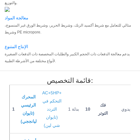
والتوزيع.
معالجة المواد
مثالي للتعامل مع شريط أكسيد الزنك، وشريط الحرير، وشريط الورق غير المنسوج،
وشريط PE micropore.
الإنتاج المتنوع
يدعم معالجة الدفعات ذات الحجم الكبير والطلبات المخصصة ذات الدفعات الصغيرة
لأنواع مختلفة من الأشرطة الطبية.
قائمة التخصيص:
AC+5HP+
المحرك
التحكم في
فك
الرئيسي
يدوي
10
1 بدلة
التردد
1
التوتر
(تايوان
(تايوان
ليانججي)
شي لين)