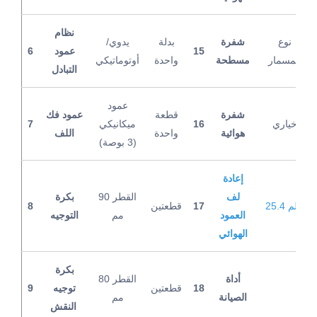
نظام
نوع
شفرة
بدلة
يدوي/
15
عمود
6
المسمار
مسطحة
واحدة
أوتوماتيكي
التبادل
عمود
شفرة
قطعة
عمود فك
خياري
16
ميكانيكي
7
هوائية
واحدة
اللف
(3 بوصة)
إعادة
لف
القطر 90
بكرة
25.4 ملم
17
قطعتين
8
العمود
مم
التوجيه
الهوائي
بكرة
أداة
القطر 80
18
قطعتين
توجيه
9
الصيانة
مم
النقش