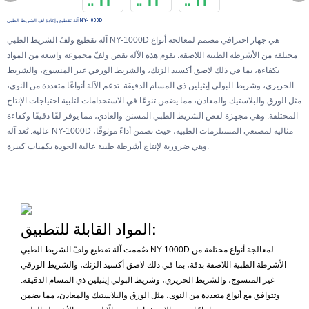
آلة تقطيع وإعادة لف الشريط الطبي NY-1000D
آلة تقطيع ولفّ الشريط الطبي NY-1000D هي جهاز احترافي مصمم لمعالجة أنواع
مختلفة من الأشرطة الطبية اللاصقة. تقوم هذه الآلة بقص ولفّ مجموعة واسعة من المواد
بكفاءة، بما في ذلك لاصق أكسيد الزنك، والشريط الورقي غير المنسوج، والشريط
الحريري، وشريط البولي إيثيلين ذي المسام الدقيقة. تدعم الآلة أنواعًا متعددة من النوى،
مثل الورق والبلاستيك والمعادن، مما يضمن تنوعًا في الاستخدامات لتلبية احتياجات الإنتاج
المختلفة. وهي مجهزة لقص الشريط الطبي المسنن والعادي، مما يوفر لفًا دقيقًا وكفاءة
عالية. تُعد آلة NY-1000D مثالية لمصنعي المستلزمات الطبية، حيث تضمن أداءً موثوقًا،
وهي ضرورية لإنتاج أشرطة طبية عالية الجودة بكميات كبيرة.
المواد القابلة للتطبيق:
صُممت آلة تقطيع ولفّ الشريط الطبي NY-1000D لمعالجة أنواع مختلفة من
الأشرطة الطبية اللاصقة بدقة، بما في ذلك لاصق أكسيد الزنك، والشريط الورقي
غير المنسوج، والشريط الحريري، وشريط البولي إيثيلين ذي المسام الدقيقة.
وتتوافق مع أنواع متعددة من النوى، مثل الورق والبلاستيك والمعادن، مما يضمن