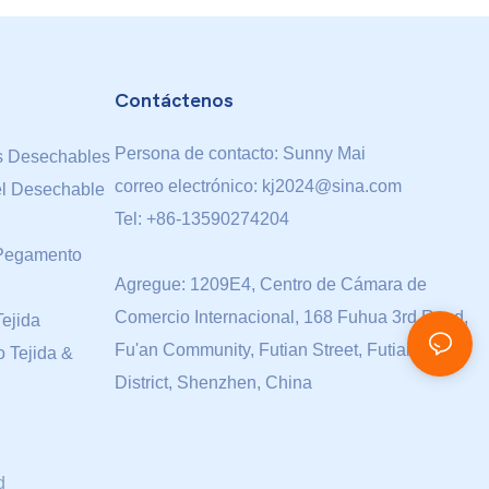
Contáctenos
Persona de contacto: Sunny Mai
s Desechables
correo electrónico:
kj2024@sina.com
l Desechable
Tel: +86-13590274204
 Pegamento
Agregue: 1209E4, Centro de Cámara de
Comercio Internacional, 168 Fuhua 3rd Road,
ejida
Fu'an Community, Futian Street, Futian
 Tejida &
District, Shenzhen, China
d