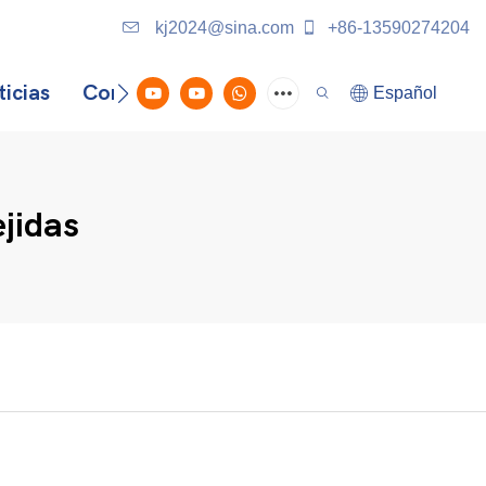
kj2024@sina.com
+86-13590274204
icias
Contáctenos
Español
jidas