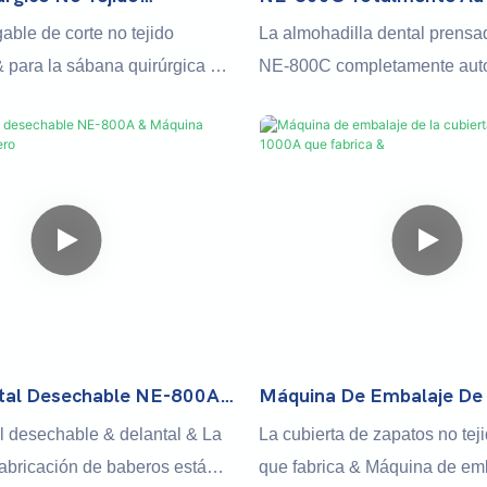
 & Máquina De Sábana
Película Dental Prensada 
ble de corte no tejido
La almohadilla dental prensa
40
& Máquina De Dibujo Quir
 para la sábana quirúrgica &
NE-800C completamente aut
ede hacer múltiples tamaños
Presionada de película & es u
funciones de productos
de vanguardia que produce e
echables. También se puede
almohadillas dentales de alta
ricar productos de hotel como
láminas de dibujo quirúrgico
las de baño, toallas de pies y
prensados ​​en relieve y pelíc
operación totalmente automát
inas no tejido desechable & La
máquina optimiza el proceso
able puede procesar todo tipo
y garantiza la precisión y la 
e caliente no tejido, tela en
cada salida
 de acupuntura, tela hilada,
tal Desechable NE-800A
Máquina De Embalaje De 
Plegable De Babero
No Tejida NC-1000A Que 
 en papel y otras materia prima
l desechable & delantal & La
La cubierta de zapatos no te
abricación de baberos está
que fabrica & Máquina de em