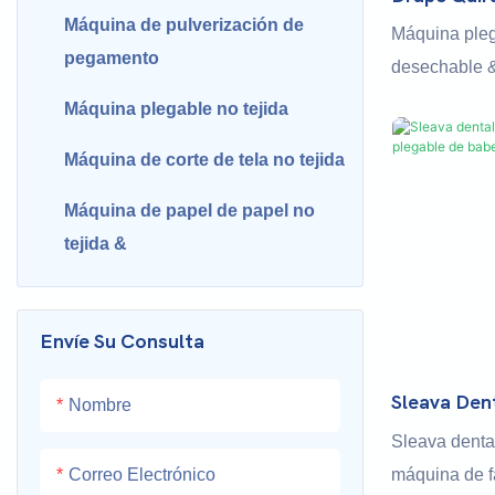
Desechable
Máquina de pulverización de
Máquina plega
NG-180-2
pegamento
desechable &
Bed Sheet pu
Máquina plegable no tejida
y diferentes 
Máquina de corte de tela no tejida
médicos des
usar para fab
Máquina de papel de papel no
sábanas, toal
tejida &
cabello.
Corte de lám
máquina pleg
Envíe Su Consulta
de tela de air
caliente; tela
Sleava Den
Nombre
& Máquina 
sms, plástico
Sleava denta
máquina de f
Correo Electrónico