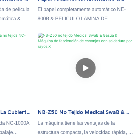
De Película
Máquina De Babero Dental Laminada
da de película
El papel completamente automático NE-
úrgico
De Plástico NE-800B
omática &
800B & PELÍCULO LAMINA DE
n dispositivo
PELÍCULA LAMINACIÓN Dental Máquina
ficientemente
es un dispositivo de vanguardia diseñado
 calidad y
para laminar eficientemente la película de
 con diseños
papel y plástico en baberos dentales. Con
ulas. Con su
su operación totalmente automática, esta
ica, esta
máquina optimiza el proceso y garantiza un
 de producción
acabado profesional de alta calidad cada
consistencia en
vez
La Cubierta
NB-Z50 No Tejido Medical SwaB &
Fabrica &
Gasúa & Máquina De Fabricación De
jida NC-1000A
La máquina tiene las ventajas de la
Esponjas Con Soldadura Por Rayos X
balaje
estructura compacta, la velocidad rápida, el