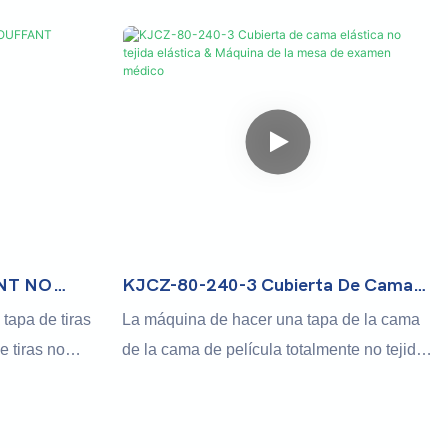
 alta
rendimiento estable, la operación simple y
utomatizada
el concepto de diseño avanzado, ¡y está de
pacar
acuerdo con la condición de producción de
s. Corta, sella
los productos sanitarios!
as cubiertas
producción
NT NO
KJCZ-80-240-3 Cubierta De Cama
mbalaje &
Elástica No Tejida Elástica &
tapa de tiras
La máquina de hacer una tapa de la cama
Máquina De La Mesa De Examen
e tiras no
de la cama de película totalmente no tejida
Médico
s hasta
totalmente automática con la colección de
o tiempo. El
agujeros elástica & se utiliza
o con inversor
principalmente para producir camas