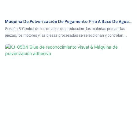
Máquina De Pulverización De Pegamento Fría A Base De Agua
No Tejida NW-1208
Gestión & Control de los detalles de producción: las materias primas, las
piezas, los motores y las piezas procesadas se seleccionan y controlan
desde la fuente paso a paso, y los materiales de módulos, rieles guía,
motores y aviones se refuerzan para cumplir con los estándares de la
industria