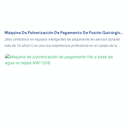
Máquina De Pulverización De Pegamento De Fusión Quirúrgica
Multifuncional NC-1107Q
¡Nos centramos en equipos inteligentes de pegamento en aerosol durante
más de 10 años! Con una rica experiencia profesional en el campo de la
aplicación médica, tenemos una cooperación a largo plazo con los
fabricantes de ropa quirúrgica doméstica, ¡y hemos alcanzado una
asociación estratégica con una serie de compañías médicas que cotizan en
bolsa para el suministro de equipos a largo plazo! Nuestro equipo adopta el
sistema operativo MIO Control de informática industrial, que está muy por
delante del estándar de la industria, fácil de operar, efectos intuitivos,
accesorios de versiones de alta configuración, equipos estables, suaves y
eficientes