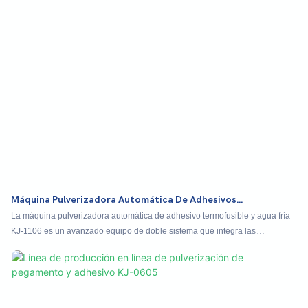
Máquina Pulverizadora Automática De Adhesivos
Termofusibles Y De Agua Fría KJ-1106
La máquina pulverizadora automática de adhesivo termofusible y agua fría
KJ-1106 es un avanzado equipo de doble sistema que integra las
tecnologías de pulverización de adhesivo termofusible y cola fría. Permite la
aplicación simultánea o selectiva de dos tipos de adhesivo en una sola
operación eficiente. Con una mesa elevadora de ajuste automático, maneja
fácilmente productos como expositores, materiales impresos y cartón
corrugado, con alturas de apilado de hasta 70 cm. Equipada con un sensor