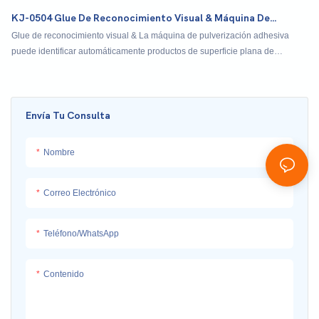
KJ-0504 Glue De Reconocimiento Visual & Máquina De
Pulverización Adhesiva
Glue de reconocimiento visual & La máquina de pulverización adhesiva
puede identificar automáticamente productos de superficie plana de
posición y formas de pulverización. Y puede transmitir automáticamente
productos
Envía Tu Consulta
Nombre
Correo Electrónico
Teléfono/WhatsApp
Contenido