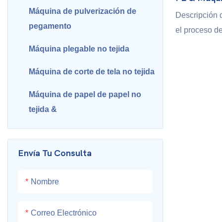
No Tejida 
Máquina de pulverización de
Descripción d
pegamento
el proceso de
partición de 
Máquina plegable no tejida
Máquina de corte de tela no tejida
El desenroll
ultrasónico 
Máquina de papel de papel no
abrasiva → p
tejida &
plegado → co
consecutivos 
producto ter
Envía Tu Consulta
Nombre
Correo Electrónico