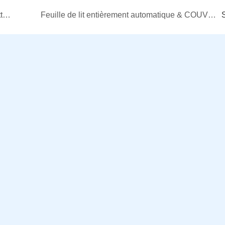
Feuille de lit non tissée jetable & Machine-serviette de bain en Colombie
Feuille de lit entièrement automatique & COUVERTURE DE CANQUÊTE