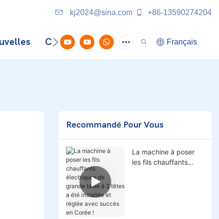
kj2024@sina.com
+86-13590274204
uvelles
Contactez-Nous
Français
Recommandé Pour Vous
La machine à poser
les fils chauffants
électriques de grande
taille à 2 têtes a été
installée et réglée
avec succès en
Corée !