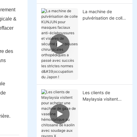
èrement
La machine de
pulvérisation de colle
gicale &
KUNJUN pour
ffacer
masques faciaux anti-
éclaboussures et
visières de sécurité
pour blouses
re des
chirurgicales
ans
orthopédiques a
passé avec succès les
strictes normes
d'occupation du
ble
Japon !
Les clients de
 de
Maylaysia visitent
pour acheter une
machine de gaze de
ière.
vaseline hémostatique
au chitosane de kaolin
avec soudage aux