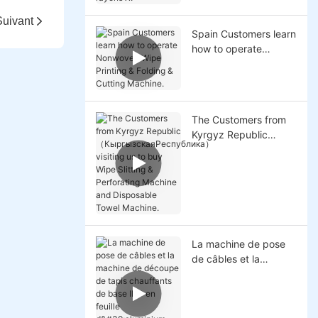
rayons X.
Suivant
Spain Customers learn
how to operate
Nonwoven Wipe
Printing & Folding &
Cutting Machine.
The Customers from
Kyrgyz Republic
（КыргызскаяРеспуб
лика）visiting us to
buy Wipe Slitting &
Perforating Machine
and Disposable Towel
Machine.
La machine de pose
de câbles et la
machine de découpe
de tapis chauffants de
base IBC en feuille