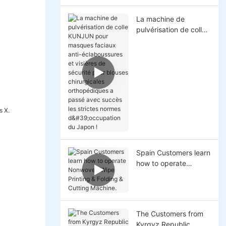
La machine de
pulvérisation de colle
KUNJUN pour
masques faciaux anti-
éclaboussures et
visières de sécurité
pour blouses
chirurgicales
orthopédiques a
passé avec succès les
strictes normes
d'occupation du
Japon !
Spain Customers learn
how to operate
Nonwoven Wipe
Printing & Folding &
Cutting Machine.
The Customers from
Kyrgyz Republic