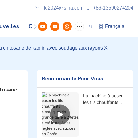
kj2024@sina.com
+86-13590274204
uvelles
Contactez-Nous
Français
au chitosane de kaolin avec soudage aux rayons X.
Recommandé Pour Vous
tosane 
La machine à poser
les fils chauffants
électriques de grande
taille à 2 têtes a été
installée et réglée
avec succès en
Corée !