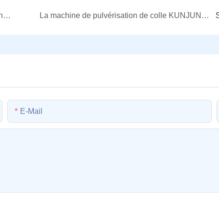
Spain Customers learn how to operate Nonwoven Wipe Printing & Folding & Cutting Machine.
La machine de pulvérisation de colle KUNJUN pour masques faciaux anti-éclaboussures et visières de sécurité pour blouses chirurgicales orthopédiques a passé avec succès les strictes normes d&#39;occupation du Japon !
E-Mail