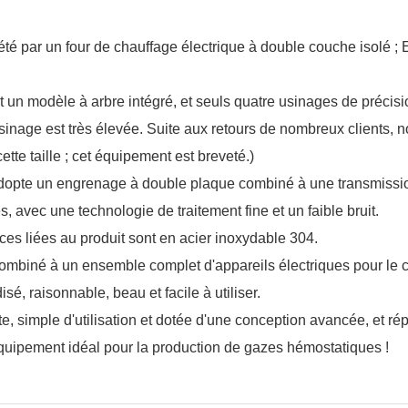
lété par un four de chauffage électrique à double couche isolé ;
st un modèle à arbre intégré, et seuls quatre usinages de précisio
d'usinage est très élevée. Suite aux retours de nombreux clients, n
tte taille ; cet équipement est breveté.)
t adopte un engrenage à double plaque combiné à une transmissi
 avec une technologie de traitement fine et un faible bruit.
ces liées au produit sont en acier inoxydable 304.
ombiné à un ensemble complet d'appareils électriques pour le c
sé, raisonnable, beau et facile à utiliser.
e, simple d'utilisation et dotée d'une conception avancée, et r
équipement idéal pour la production de gazes hémostatiques !