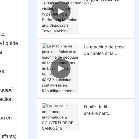
（КыргызскаяРеспуб
лика）visiting us to
buy Wipe Slitting &
Perforating Machine
and Disposable Towel
tc.
Machine.
e liquide
La machine de pose
t
de câbles et la
machine de découpe
de tapis chauffants de
es
base IBC en feuille
d'aluminium sont
livrées en République
 équipé
tchèque
jection
Feuille de lit
entièrement
eau en
automatique &
COUVERTURE DE
CANQUÊTE
ffants),