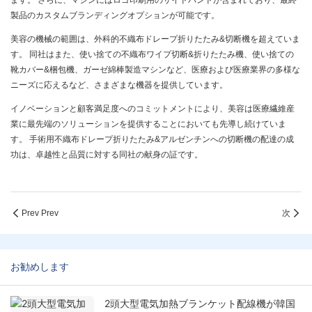
ます。 さらに、マシンにはロゴ印刷用のサイドバンドが含まれており、最終
製品のカスタムブランディングオプションが可能です。
美容の機械の範囲は、外科的不織布ドレープ折りたたみ&切断機を超えていま
す。 同社はまた、使い捨ての不織布ワイプ切断&折りたたみ機、使い捨ての
靴カバー&梱包機、ガーゼ綿棒製造マシンなど、医療および医療業界の多様な
ニーズに応えるなど、さまざまな機器を提供しています。
イノベーションと顧客満足度へのコミットメントにより、美容は医療繊維産
業に最先端のソリューションを提供することにおいても先導し続けていま
す。 手術用不織布ドレープ折りたたみ&アルゼンチンへの切断機の配達の成
功は、卓越性と品質に対する同社の献身の証です。
Prev Prev
次
お勧めします
2頭大型電気加熱ブランケット配線機が韓国